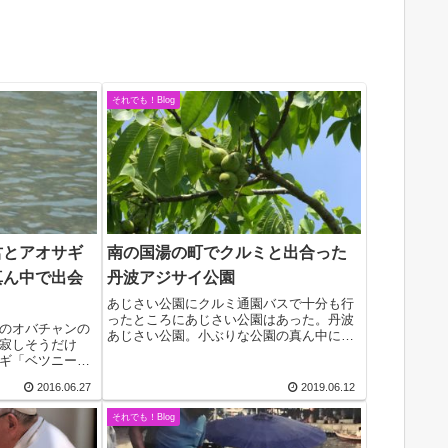
それでも！Blog
君とアオサギ
南の国湯の町でクルミと出合った
真ん中で出会
丹波アジサイ公園
あじさい公園にクルミ通園バスで十分も行
ったところにあじさい公園はあった。丹波
のオバチャンの
あじさい公園。小ぶりな公園の真ん中には
寂しそうだけ
大きなアコウの木が影を作っていた。遊具
ギ「ベツニー」
もあって、子どもたちが時々行くにはおあ
ーなにかしよう
つらえ向き。周囲にはあじさいが植えられ
2016.06.27
2019.06.12
れば-」アー君
ていて、ガク...
チョチョット、
それでも！Blog