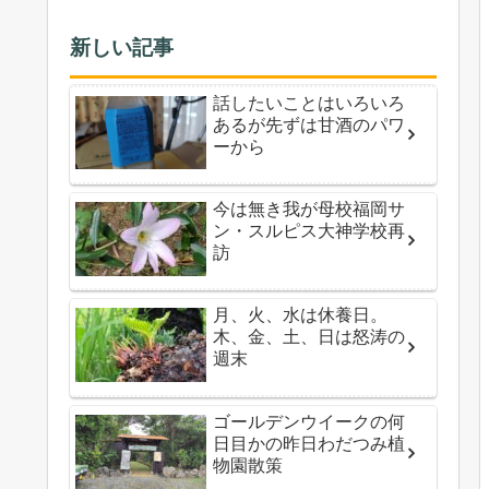
新しい記事
話したいことはいろいろ
あるが先ずは甘酒のパワ
ーから
今は無き我が母校福岡サ
ン・スルピス大神学校再
訪
月、火、水は休養日。
木、金、土、日は怒涛の
週末
ゴールデンウイークの何
日目かの昨日わだつみ植
物園散策