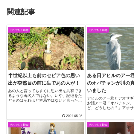
関連記事
それでも！Blog
それでも！Blog
半世紀以上も前のセピア色の思い
ある日アヒルのアー
出が突然目の前に生であの人が！
のオバチャンが川の
いました
あの人と言ってもすぐに思い出を共有でき
るような著名人ではない。いや、記憶をた
アヒルのアー君とアオサギ
どるのはそれほど容易ではないと言ったほ
お話アー君「オバチャン、
うがいいと思う。中学生の頃の話で、アメ
ど、どうしたの？」アオサ
リカ人宣教師の食事担当のテツヨシアニの
アー君「よいしょっ！…ネ
ことだ。いや、もしかしたら、高校生の頃
2024.05.08
よ。」アオサギ「勝手にや
だったように...
「ヤッター！」アオサギ「
それでも！Blog
それでも！Blog
しぶきをかけな...