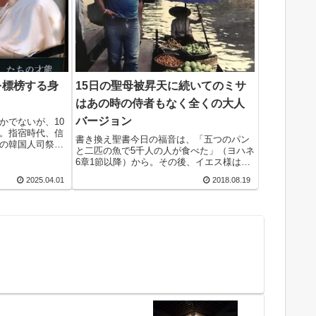
を標榜する身
15日の聖母被昇天に続いてのミサ
はあの時の侍者もなく全くの大人
バージョン
かでないが、10
。指宿時代、信
書き換え聖書今日の福音は、「五つのパン
の韓国人司祭た
と二匹の魚で5千人の人が食べた」（ヨハネ
ときのことだ。
6章1節以降）から。その後、イエス様は1
ない。心配ご無
人山に退かれ、弟子たちは船でカファルナ
してミサを始め
2025.04.01
2018.08.19
ウムに向かった。嵐になって大騒ぎになっ
た時湖上を歩く主と出会って一命を取り留
めた話が...