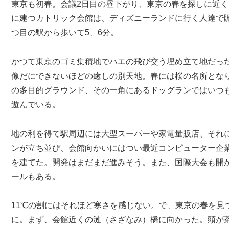
東京も初春。会議2日目の昼下がり、東京の春を探しに近
に建つカトリック会館は、ディズニーランドに行く人達で
つ目の駅から歩いて5、6分。
かつて東京のゴミ集積地でハエの飛び交う埋め立て地だっ
像だにできないほどの癒しの別天地。春には桜の名所とな
の多目的グラウンド、その一角にあるドッグランではいつ
遊んでいる。
地の利を得て駅周辺には大型スーパーや家電量販店、それ
ンが立ち並び、会館向かいにはつい最近コンピューター企
を建てた。開発はまだまだ進みそう。また、国際大会も開
ールもある。
11℃の割にはそれほど寒さを感じない。で、東京の春を見
に。まず、会館近くの漣（さざなみ）橋に向かった。頭が