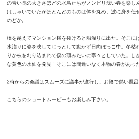
の青い鴨の大きさほどの水鳥たちがノンビリ浅い春を楽し
はしゃいでいたがほとんどのものは体を丸め、波に身を任
のどか。
橋を越えてマンション横を抜けると船溜りに出た。そこに
水溜りに姿を映してじっとして動かず日向ぼっこ中。冬枯
りか枝を刈り込まれて僕の頭みたいに寒々としていた。し
な黄色の水仙を発見！そこには間違いなく本物の春があっ
2時からの会議はスムーズに議事が進行し、お陰で熱い風
東京の春
こちらのショートムービーもお楽しみ下さい。