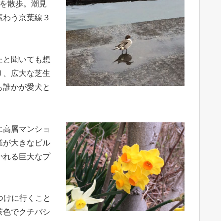
くを散歩。潮見
賑わう京葉線３
たと聞いても想
り、広大な芝生
も誰かが愛犬と
に高層マンショ
業が大きなビル
かれる巨大なプ
つけに行くこと
茶色でクチバシ