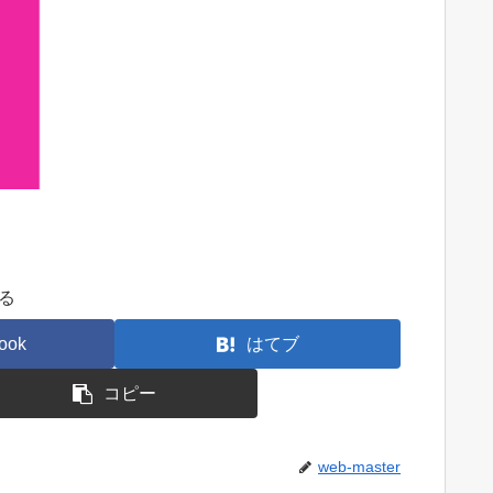
る
ook
はてブ
コピー
web-master