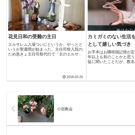
花見日和の受難の主日
カミガミのない生活
として嬉しい気づき
エルサレム入場ついにというか、やっとと
いうか聖週間が始まった。主任司祭入院の
お手本はお隣韓国記憶が定
ため急きょ主任司祭代行で「主のエルサレ
年以上も前のことかと思う
ム入場の記念」を司式。「代行じゃないで
徒に聞いたことだが、数名
しょ。聖週間ぐらい司教さんがするのが当
ちが訪問してミサを捧げた
たり前。」主任司祭のヒトコトが聞こえて
当然日本語のミサ典書しか
きそうだが。...
用。全員がスマホを取り出
2018.03.25
たものだか...
小宿教会