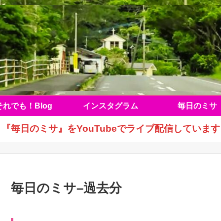
それでも！Blog
インスタグラム
毎日のミサ
『毎日のミサ』をYouTubeでライブ配信しています
毎日のミサ–過去分