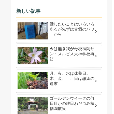
新しい記事
話したいことはいろいろ
あるが先ずは甘酒のパワ
ーから
今は無き我が母校福岡サ
ン・スルピス大神学校再
訪
月、火、水は休養日。
木、金、土、日は怒涛の
週末
ゴールデンウイークの何
日目かの昨日わだつみ植
物園散策