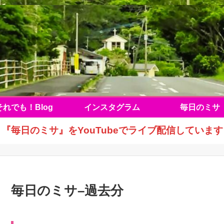
それでも！Blog
インスタグラム
毎日のミサ
『毎日のミサ』をYouTubeでライブ配信しています
毎日のミサ–過去分