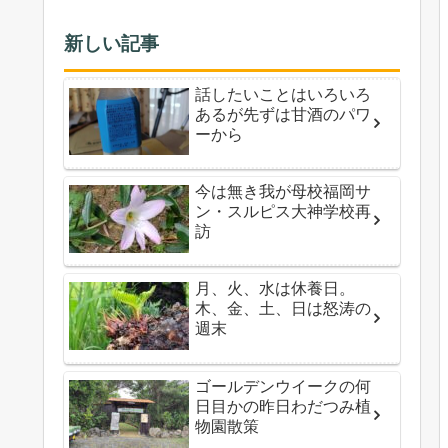
新しい記事
話したいことはいろいろ
あるが先ずは甘酒のパワ
ーから
今は無き我が母校福岡サ
ン・スルピス大神学校再
訪
月、火、水は休養日。
木、金、土、日は怒涛の
週末
ゴールデンウイークの何
日目かの昨日わだつみ植
物園散策