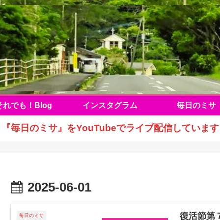
それでも！Blog
インスタグラム
毎日のミサ
『毎日のミサ』をYouTubeでライブ配信しています
2025-06-01
復活節第
毎日のミサ