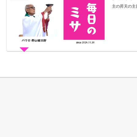
主の昇天の主日