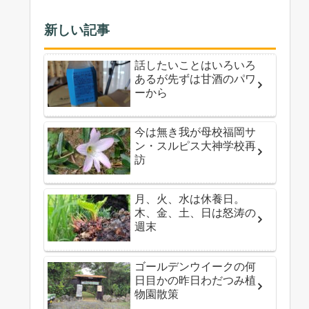
新しい記事
話したいことはいろいろ
あるが先ずは甘酒のパワ
ーから
今は無き我が母校福岡サ
ン・スルピス大神学校再
訪
月、火、水は休養日。
木、金、土、日は怒涛の
週末
ゴールデンウイークの何
日目かの昨日わだつみ植
物園散策