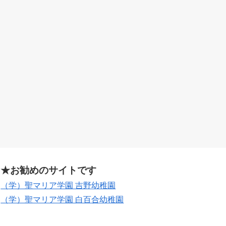
★お勧めのサイトです
（学）聖マリア学園 吉野幼稚園
（学）聖マリア学園 白百合幼稚園