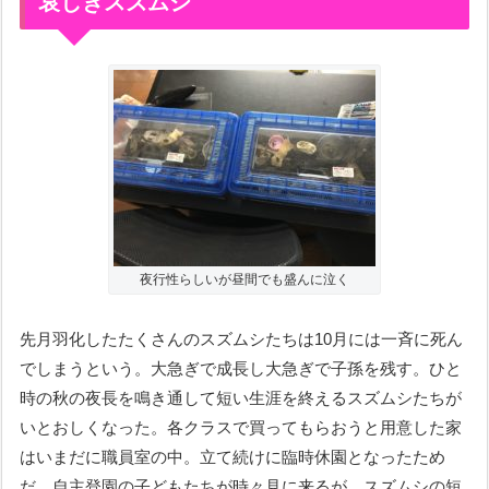
哀しきスズムシ
夜行性らしいが昼間でも盛んに泣く
先月羽化したたくさんのスズムシたちは10月には一斉に死ん
でしまうという。大急ぎで成長し大急ぎで子孫を残す。ひと
時の秋の夜長を鳴き通して短い生涯を終えるスズムシたちが
いとおしくなった。各クラスで買ってもらおうと用意した家
はいまだに職員室の中。立て続けに臨時休園となったため
だ。自主登園の子どもたちが時々見に来るが、スズムシの短