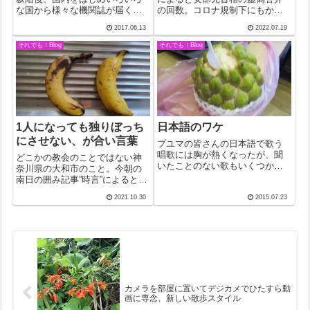
な国から様々な機関誌が届くよ
の回数。コロナ規制下にもかか
うになった。お隣りのフィリピ
わらず官邸でパーティーを開い
2017.06.13
2022.07.19
ンからはワールドミッションと
たり、スキャンダル続きで閣僚
いう月刊誌が届く。昨日届いた
が次々と辞任し、ついに辞任に
それでも！Blog
それでも！Blog
７月号はファチマでの聖母出現
追い込まれたイギリス前首相の
100周年を特集。マリア様が、ヤ
ことに触れ「首相が118回虚偽答
シンタ、フラ...
弁を繰り返し...
1人になっても独りぼっち
日本語のワケ
にさせない、が合い言葉
プユマの皆さんの日本語で歌う
唱歌には胸が熱くなったが、聞
どこかの教会のことではない神
いたことのない歌もいくつかあ
奈川県の大和市のこと。今朝の
って、しかもメロディーは原住
南日の囲み記事”時言”によると、
民のもの。学校の先生たちが田
今年7月、終活支援条例が施行さ
2021.10.30
2015.07.23
植え歌や陽気な小唄を教えたと
れたのを受けてこの合い言葉で
は思われないが。腑に落ちなか
活動をしているのだという。世
った。声のいい隣のご老人（82
の人々はなんでこんなにも心に
歳）に、日本が...
響く言葉を生み出す事が出来る
んだろうと...
カメラを部屋に置いてデジカメでひたすら動
画に専念、新しい散歩スタイル