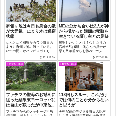
御領ヶ池は今日も烏合の衆
MEの分かち合いは2人が神
が大元気。止まり木は過密
から授かった婚姻の秘跡を
状態
生きている証し主との足跡
なんとなく粗野なカワウ毎日の
感謝したいことは？久しぶりの
ように御領ヶ池に通っている。
宮崎MEは6組。奥さんの具合が
いつの間にかハシビロガモも来
悪く数年前からお休み中の夫婦
ていて、あとはキンクロハジロ
や単身赴任が連休のため一時的
2019.12.09
2017.04.29
を待つばかり。と言うのも、案
に解消したために揃って参加で
内板にのっているカモ類の中
きた夫婦、それに多忙な2人が揃
それでも！Blog
それでも！Blog
で、唯一キンクロだけがまだ姿
って参加できたのも連休のおか
を見せていない。第一実物を見
げ。ご主人の原因不明の症状が
たことがない。写真...
最悪のケース...
ファチマの聖母のお勧めに
118回もスルー、これだけ
従った結果東ヨーロッパに
では何のことか分からない
は自由が戻ったが中東他は
と思うが
どうなる
ファチマからのメッセージ司教
今朝配信のデジタル毎日の記事
叙階後、国内をはじめいろいろ
によると安部元首相の虚偽答弁