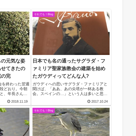
それでも！Blog
ちの元気な姿
日本でも名の通ったサグラダ・フ
あせてきたの
ァミリア聖家族教会の建築を始め
完の完
たガウディってどんな人?
会を終わった翌週
ガウディへの思いサグラダ・ファミリアと
段どおり。今朝
聞けば、「ああ、あの尖塔が一杯ある教
と、年長さんの
会。スペインの…」という人は多いと思
、3、1、2、3、
う。なにしろ、スペインで最多の観光客を
2018.11.19
2017.10.24
声に降りてみると
集める人気スポットだというから訪れた人
いた。全員緑
も多いと思う。今度のユスト高山右近列福
それでも！Blog
答礼公式巡礼で訪...