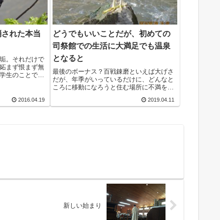
消された本当
どうでもいいことだが、初めての
司祭館での生活に大満足でも温泉
となると
垢。それだけで
妬まず恨まず無
最後のボーナス？百戦錬磨といえば大げさ
学生のことでは
だが、年季がいっているだけに、どんなと
留学した才媛。
ころに移動になろうと住む場所に不満を抱
。「スタプ細胞
いたことはない。今回の久しぶりの現場復
抗弁した女性科
2016.04.19
2019.04.11
帰は、不満どころか、全く思いがけない温
泉郷とあって、移動の話を聞いたときは年
甲斐もなく、...
新しい始まり