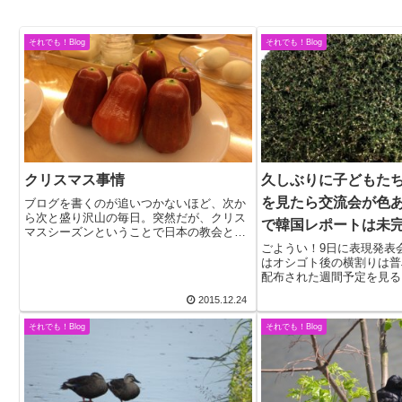
それでも！Blog
それでも！Blog
クリスマス事情
久しぶりに子どもた
を見たら交流会が色
ブログを書くのが追いつかないほど、次か
ら次と盛り沢山の毎日。突然だが、クリス
で韓国レポートは未
マスシーズンということで日本の教会と何
が違うかといって見た目でいえば、先ず馬
ごようい！9日に表現発表
小屋を中心にした飾り付け。一般的に大掛
はオシゴト後の横割りは普
かりで、電飾を駆使し、馬小屋を高い位置
配布された週間予定を見る
に据えてその...
活動内容は連日聖劇。1、2
2015.12.24
1、2、3、4！元気な掛け
年中さんの体育が始まって
それでも！Blog
それでも！Blog
色...