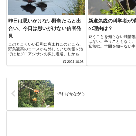
昨日は思いがけない野鳥たちと出
新進気鋭の科学者が
合い、今日は思いがけない信者発
の理由は？
見
疑うことを知らない純情無
はない。争うこともなく、
このところいい日和に恵まれこのところ、
私無欲。世間を知らない中
野鳥観察のコースから外していた御領ヶ池
ない。ハーバード大学にも
ではセグロアジサシの猟に遭遇。しかも後
しかもれっきとした科学者
ろに控えている団体さんのダイサギたちの
はあります！」叫ぶように
2021.10.03
おまけ付き。野鳥たちが消えて面白みの失
学者といえば...
せた御領ヶ池に活気が戻ってきて嬉しかっ
た。アジサイ...
遅ればせながら