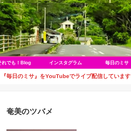
それでも！Blog
インスタグラム
毎日のミサ
『毎日のミサ』をYouTubeでライブ配信しています
奄美のツバメ