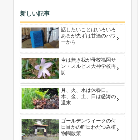
新しい記事
話したいことはいろいろ
あるが先ずは甘酒のパワ
ーから
今は無き我が母校福岡サ
ン・スルピス大神学校再
訪
月、火、水は休養日。
木、金、土、日は怒涛の
週末
ゴールデンウイークの何
日目かの昨日わだつみ植
物園散策