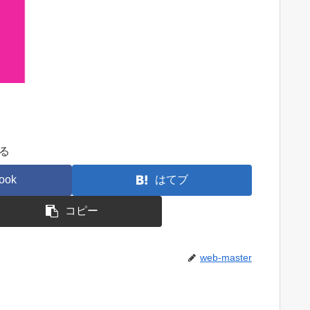
る
ook
はてブ
コピー
web-master