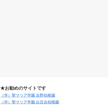
★お勧めのサイトです
（学）聖マリア学園 吉野幼稚園
（学）聖マリア学園 白百合幼稚園