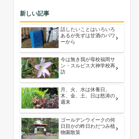
新しい記事
話したいことはいろいろ
あるが先ずは甘酒のパワ
ーから
今は無き我が母校福岡サ
ン・スルピス大神学校再
訪
月、火、水は休養日。
木、金、土、日は怒涛の
週末
ゴールデンウイークの何
日目かの昨日わだつみ植
物園散策