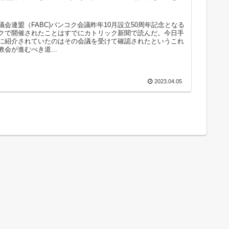
議会連盟（FABC)バンコク会議昨年10月設立50周年記念となる
クで開催されたことはすでにカトリック新聞で読んだ。今日手
に紹介されていたのはその会議を受けて確認されたというこれ
会が進むべき道...
2023.04.05