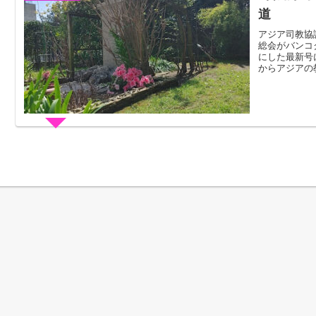
道
アジア司教協
総会がバンコ
にした最新号
からアジアの教