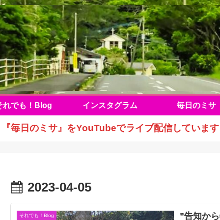
それでも！Blog
インスタグラム
毎日のミサ
『毎日のミサ』をYouTubeでライブ配信しています
2023-04-05
”告知か
それでも！Blog