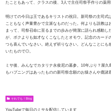
たこともあって、クラスの後、3人で主任司祭手作りの薬
明けての今日は王であるキリストの祝日。新司祭の主司式
こともなく声量豊かで立派なものだった。何よりも説教は
まって、司祭召命に至るまでの歩みが簡潔に語られ感動し
が、ボクよりも如才なくこなしたとオモウ。記念のカード
つも喜んでいなさい。絶えず祈りなさい。どんなことにも感謝
いたもので◎。
ミサ後、みんなでカタリナ永俊尼の墓参。10年ぶり？屋久
もハプニングはあったものの新司祭念願のお猿さんや鹿諸
それでも！Blog
YouTubeで毎日のミサを配信しています