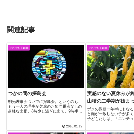
関連記事
それでも！Blog
それでも！Blog
つかの間の探鳥会
実感のない夏休みが
山積の二学期が始ま
明光理事会ついでに探鳥会。というのも、
もう一人の理事が欠席のため同乗者なしの
ボクの課題一年半にもなる
身軽な出張。8時少し過ぎに出て、9時半ご
と顔が一致しない子が多く
ろ川内川上流にある菱刈カヌー練習場に着
子どもたちは、「エンチョ
いた。川をせき止めた人工の湖は水鳥たち
ようございます」と元気よ
にも恩恵をもたらしているようだった。
2016.01.19
というのに。ボクの課題だ
「大口は雪が...
休みの間も登園していた子