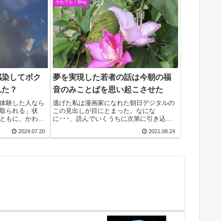
それでも！Blog
感染してボク
夢を実現した若者の話は今朝の福
れた？
音のみことばを思い起こさせた
体験した人なら
逃げた私は漫画家になれた朝日デジタルの
取られる」状
この見出しが目にとまった。なにな
ともに、かわい
に･･･、読んでいくうちに次第に引き込ま
ゴミがいっぱい
れた。著者は専門学校で漫画を学んでいる
2024.07.20
2021.08.24
いと、間もなく
若者。奨励賞を何度も受賞した優秀な学
。すぐにこのク
生。ふと気がついた。大賞や佳作など上の
賞が取れないのは何...