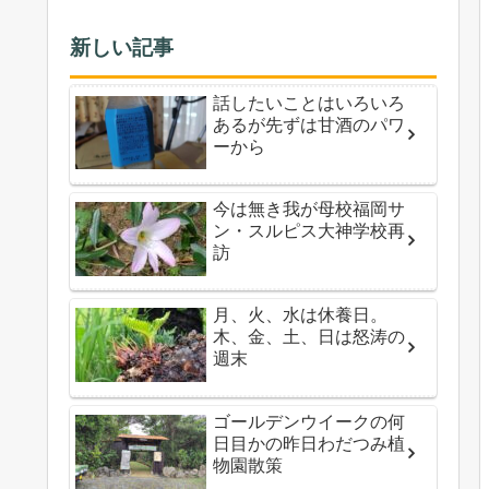
新しい記事
話したいことはいろいろ
あるが先ずは甘酒のパワ
ーから
今は無き我が母校福岡サ
ン・スルピス大神学校再
訪
月、火、水は休養日。
木、金、土、日は怒涛の
週末
ゴールデンウイークの何
日目かの昨日わだつみ植
物園散策