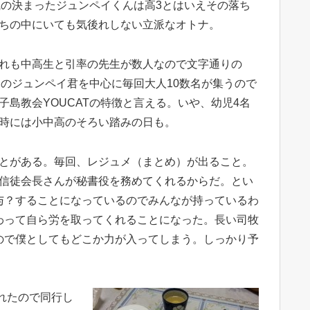
就職の決まったジュンペイくんは高3とはいえその落ち
ちの中にいても気後れしない立派なオトナ。
れも中高生と引率の先生が数人なので文字通りの
、そのジュンペイ君を中心に毎回大人10数名が集うので
子島教会YOUCATの特徴と言える。いや、幼児4名
時には小中高のそろい踏みの日も。
とがある。毎回、レジュメ（まとめ）が出ること。
信徒会長さんが秘書役を務めてくれるからだ。とい
与？することになっているのでみんなが持っているわ
わって自ら労を取ってくれることになった。長い司牧
ので僕としてもどこか力が入ってしまう。しっかり予
れたので同行し