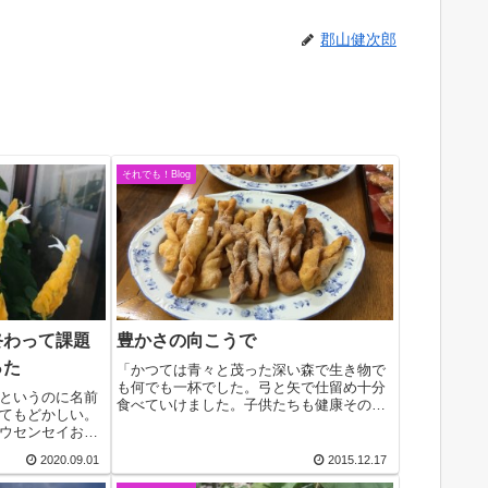
郡山健次郎
それでも！Blog
終わって課題
豊かさの向こうで
った
「かつては青々と茂った深い森で生き物で
も何でも一杯でした。弓と矢で仕留め十分
というのに名前
食べていけました。子供たちも健康そのも
てもどかしい。
のでした。ところがどうです、今じゃ、そ
ウセンセイおは
んなものありゃしません。小川だって干上
く挨拶をくれる
がってしまっています。これまでにない最
2020.09.01
2015.12.17
。ともあれ、夏
悪の年です。...
どもたちはとも