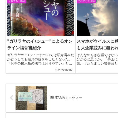
それでも！Blog
それでも！Blog
かくとして、...
”ガリラヤのイｴシュー”によるオン
スマホがウイルスに
ライン福音書紹介
も大企業並みに狙わ
ガリラヤのイｴシューについては紹介済みだ
そんなのんきな話ではない
がどうしても紹介の続きをしたくなった。
分かると思うが、「手玉に
「お寺の掲示板の法句は分りやすい」と思
態。けたたましい警告音と
うし、そんな声を最近も耳にした。聖書の
らしいお女の子の声で、「
2022.02.07
言葉は素晴らしいが、読んでスッと入らな
溜まっているので除去しな
い場合が多い。「やっぱり翻訳の宗教」と
スマホがクラッシュします
自嘲的にな...
リーナーをイン...
IBUTAMAミニツアー