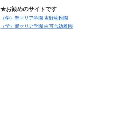
★お勧めのサイトです
（学）聖マリア学園 吉野幼稚園
（学）聖マリア学園 白百合幼稚園