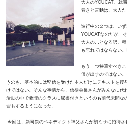
大人のYOUCAT。
着きと言動は、大人た
進行中の２つは、いず
YOUCATなのだが
大人の…となる訳。種
も忘れてはならない。
もう一つ特筆すべきこ
僕が出すのではない。
うのも、基本的には堅信を受けた本人だけにテキストを授
けではない。そんな事情から、信徒会長さんがみんなに代
活動の中で要理のクラスに秘書付きというのも前代未聞な
習もするようになった。
今回は、新司祭のベネディクト神父さんが初ミサに招待さ