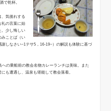
用酒で乾杯。
は、気後れする
お礼の言葉に始
た。少し悔しい
のみことば（い
しなさい−1テサ5，16-19−）の解説も体験に基づ
島への乗船前の教会名物カレーランチは美味。また
君にも遭遇し、温泉も堪能して教会落着。