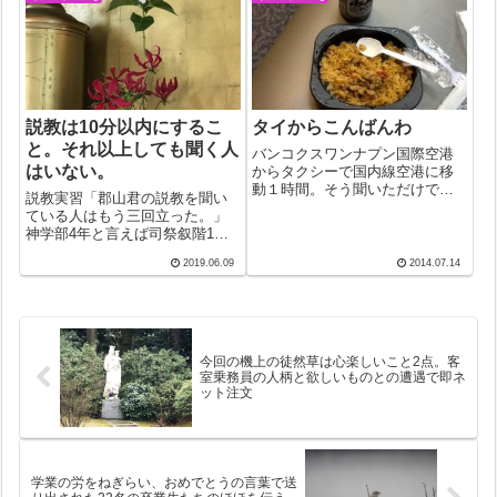
いうのも、彼女たちが...
ップに。欲しいのは、野鳥の写
真なのに、分類と名前がずらり
と出てくる、さら...
説教は10分以内にするこ
タイからこんばんわ
と。それ以上しても聞く人
バンコクスワンナプン国際空港
はいない。
からタクシーで国内線空港に移
動１時間。そう聞いただけで憂
説教実習「郡山君の説教を聞い
鬱になった。タイの国は長年お
ている人はもう三回立った。」
馴染みにもかかわらずタクシー
神学部4年と言えば司祭叙階1年
利用はほとんどなかった。ワッ
前。夏休みが明けたら説教の実
ト神父さんの送迎がいつも前提
2019.06.09
2014.07.14
習が始まる。ボクの説教を聞い
になっていたからだ。何度かメ
た担当司祭の開口一番が冒頭の
ールをやり取りす...
言葉。「もう終わりかな、と思
ったらまた始まったので慌てて
座り直した。信...
今回の機上の徒然草は心楽しいこと2点。客
室乗務員の人柄と欲しいものとの遭遇で即ネ
ット注文
学業の労をねぎらい、おめでとうの言葉で送