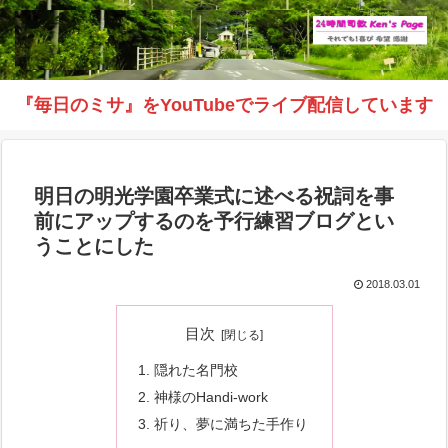
『毎日のミサ』をYouTubeでライブ配信しています
明日の明光学園卒業式に述べる祝詞を事
前にアップするのを予行練習ブログとい
うことにした
2018.03.01
目次
隠れた名門校
神様のHandi-work
祈り、夢に満ちた手作り