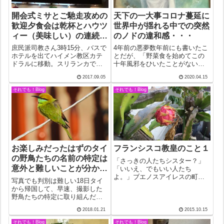
開会式ミサとご馳走攻めの
天下の一大事コロナ蔓延に
歓迎夕食会は乾杯とハウツ
世界中が揺れる中での突然
ィー（美味しい）の連続の
のノドの違和感・・・
2時間
庶民派司教さん3時15分、バスで
4年前の悪夢数年前にも書いたこ
ホテルを出てハイメン教区カテ
とだが、「野菜食を始めてこの
ドラルに移動。スリランカでも
十年風邪をひいたことがない」
そうだったがここでも楽隊の出
と自慢していたそのボクが、ポ
2017.09.05
2020.04.15
迎えを受けた。全員、真っ赤な
ーランドでのワールドユースデ
ネクタイにタイトスカート姿の
ー帰国直後、深夜、かつてない
それでも！Blog
それでも！Blog
女性。前回訪問したアパートを
ほどの強烈な咳に思わずベッド
併設したような教会のイメージ
から飛び起きた。目が回るほど
とは随分違う...
のひどさで壁に...
お楽しみだったはずのタイ
フランシスコ教皇のこと１
の野鳥たちの名前の特定は
「さっきの人たちシスター？」
意外と難しいことが分かっ
「いいえ、でもいい人たち
よ。」ブエノスアイレスの町を
てフーッ
写真でも判別は難しい18日タイ
祖母ローザに手を引かれて歩い
から帰国して、早速、撮影した
ているときに見かけた数名の救
野鳥たちの特定に取り組んだも
世軍の婦人たちについての少年
のの、これが結構難しい。「タ
ジョージ・マリオ・ベルゴグリ
2018.01.21
2015.10.15
イの野鳥」と検索すると、先
オが尋ねた時のことだ。それと
ず、ウキペディアのページがト
それでも！Blog
それでも！Blog