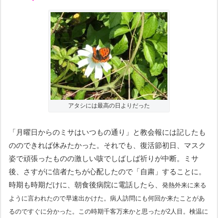
アタシには最高の日よりだった
「月曜日からのミサはいつもの通り」と教会報には記したも
ののできれば休みたかった。それでも、復活節初日、マスク
姿で頑張ったものの激しい咳でしばしば祈りが中断。ミサ
後、さすがに信者たちが心配したので「自粛」することに。
時期も時期だけに、朝食後病院に電話したら、
発熱外来に来る
ように言われたので早速出かけた。病人訪問にも何回か来たことがあ
るのですぐに分かった。この時期千客万来かと思ったが2人目。検温に