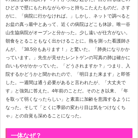
ひどさで壁にもたれながらやっと持ちこたえたものだ。さす
がに、「病院に行かなければ。」しかし、ネットで調べると
お盆の真っ最中とあって、近くの病院はどこも休診。唯一谷
山生協病院がオープンと分かった。少し遠いが仕方がない。
朝食をとることもなく出かけることに。熱を測った看護師さ
んが、「38.5分もあります！」と驚いた。「肺炎になりかか
っています。」先生が見せたレントゲンの写真の肺は確かに
白いもやがかかっていた。「どうされますか？」つまり、入
院するかどうかと聞かれたので、「明日また来ます」と即答
した。一週間は通う必要があると言われたが、「大丈夫で
す」と強気に答えた。4年前のことだ。そのとき以来、「年
を取って弱くなったらしい」と素直に加齢を意識するように
なった。そして「とくに季節の変わり目は気をつけなくち
ゃ」との自覚も深めることになった。
一体なぜ？