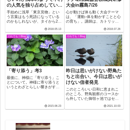
の人気を独り占めしている
大会in霧島7/26
ようだった
手始めに浅草「東京見物」とい
心が動けば体も動く大会テーマ
う言葉はもう死語になっている
は、「運動–体を動かすことと心
のかもしれないが、タイから2人
の育ち」。講師は、カトリック
の神父さんが来たお陰で図らず
信者。たまたま、同じレストラ
2018.05.13
2018.07.26
も東京見物をすることに。はと
ンでのお昼となった。紹介され
バスにしようか迷ったが、結
た時の第一声「あ、司教様」は
それでも！Blog
それでも！Blog
局、浅草に決めた。雨模様にも
明らかに使い慣れた信者の口
かかわらず、人気のスポットだ
調。開会式後に判明したが、や
けあって人、人、...
はりそうだった。...
「寄り添う」考3
昨日は思いがけない野鳥た
ちと出合い、今日は思いが
最後に、神様に「寄り添う」こ
けない信者発見
とについて。神様に寄り添うと
いうとわざとらしい響きがする
このところいい日和に恵まれこ
かもしれないので、もっとわか
のところ、野鳥観察のコースか
りやすい表現がいいかナとも思
ら外していた御領ヶ池ではセグ
う。たとえば、神様に耳を傾け
ロアジサシの猟に遭遇。しかも
る、とか。どちらでも同じよう
2015.06.23
2021.10.03
後ろに控えている団体さんのダ
なことなのだが、ボクとしては
イサギたちのおまけ付き。野鳥
寄り添うのほうが...
たちが消えて面白みの失せた御
領ヶ池に活気が戻ってきて嬉し
かった。アジサイ...