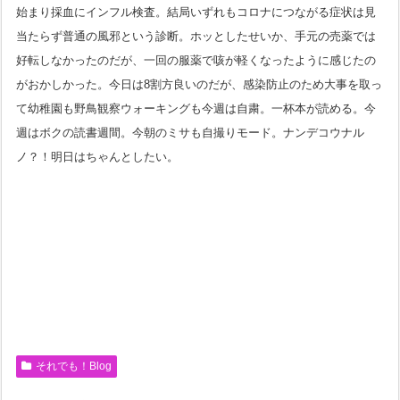
始まり採血にインフル検査。結局いずれもコロナにつながる症状は見
当たらず普通の風邪という診断。ホッとしたせいか、手元の売薬では
好転しなかったのだが、一回の服薬で咳が軽くなったように感じたの
がおかしかった。今日は8割方良いのだが、感染防止のため大事を取っ
て幼稚園も野鳥観察ウォーキングも今週は自粛。一杯本が読める。今
週はボクの読書週間。今朝のミサも自撮りモード。ナンデコウナル
ノ？！明日はちゃんとしたい。
それでも！Blog