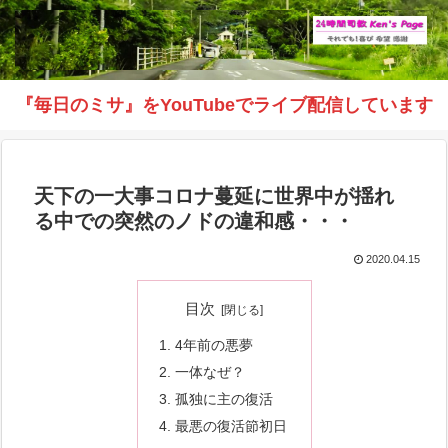
『毎日のミサ』をYouTubeでライブ配信しています
天下の一大事コロナ蔓延に世界中が揺れ
る中での突然のノドの違和感・・・
2020.04.15
目次
4年前の悪夢
一体なぜ？
孤独に主の復活
最悪の復活節初日