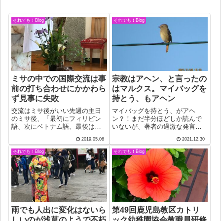
それでも！Blog
それでも！Blog
ミサの中での国際交流は事
宗教はアヘン、と言ったの
前の打ち合わせにかかわら
はマルクス。マイバッグを
ず見事に失敗
持とう、もアヘン
交流はミサ後がいい先週の主日
マイバッグを持とう、がアヘ
のミサ後、「最初にフィリピン
ン？！まだ半分ほどしか読んで
語、次にベトナム語、最後はみ
いないが、著者の過激な発言
んなで日本語で主の祈りを歌
に、さもありなん！「人新世の
2019.05.06
2021.12.30
う」ことに合意して分かれたの
資本論」(斉藤幸平著）からの感
だった。久しぶりにタガログ語
想だが。マイバッグを持とう運
それでも！Blog
それでも！Blog
の「アマナマミン」が聞ける。
動を揶揄したような言葉だが、
ベトナム語の主の祈りも楽し
共感したのは確かだ。なぜか。
み。そうして迎えた復...
台所の資源ゴミ袋が...
雨でも人出に変化はないら
第49回鹿児島教区カトリ
しいのが浅草のようで不朽
ック幼稚園協会教職員研修