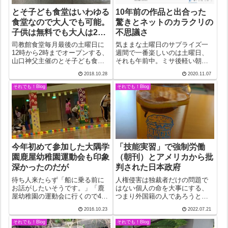
とそ子ども食堂はいわゆる
10年前の作品と出合った
食堂なので大人でも可能。
驚きとネットのカラクリの
子供は無料でも大人は200
不思議さ
円。
司教館食堂毎月最後の土曜日に
気ままな土曜日のサプライズ一
12時から2時までオープンする、
週間で一番楽しいのは土曜日、
山口神父主催のとそ子ども食
それも午前中。ミサ後軽い朝食
堂。現在の我が家である旧司教
を済まして、コーヒー片手に新
2018.10.28
2020.11.07
館が2時間だけの食堂に変身す
聞に目を通す至福の時。最近
る。かつての会議室と食堂を改
は、ブログに上げる画像を動画
それでも！Blog
それでも！Blog
装したもの。改装といっても、
にしたところから毎日ユーチュ
床が量販店でも手に入る柔らか
ーブを開くようになった。最近
い素材のマット...
は、奄美に関するも...
今年初めて参加した大隅学
「技能実習」で強制労働
園鹿屋幼稚園運動会も印象
（朝刊）とアメリカから批
深かったのだが
判された日本政府
待ち人来たらず「船に乗る前に
人権侵害は独裁者だけの問題で
お話がしたいそうです。」「鹿
はない個人の命を大事にする、
屋幼稚園の運動会に行くので4時
つまり外国籍の人であろうと同
ならいいです。」どんな内容な
じ尊い命に変わりないという基
2016.10.23
2022.07.21
のか見当もつかないまま約束は
本のところでの認識が欠如して
したものの、何となく「面倒く
いるので、外国籍の人のことは
それでも！Blog
それでも！Blog