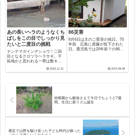
さいなー」のまま運動会を1時半
人ごとにしか感じられない。だ
に切り上げて４時前帰館。ひげ
から、アメリカから指摘されな
もそり直し、...
くても、「誰であ...
あの長いヘラのようなくち
86災害
ばしをこの目でしっかり見
8月6日は主のご変容の祝日。70
たいと二度目の挑戦
年前、広島に原爆が投下された
日。鹿児島では20年前？の86水
ナンテマガインデショウ！二回
害。だから今日は86災害の日。
目となるクロツラヘラサギ。干
それにしても、マリア様無原罪
拓地かと思われる一帯は数キロ
の御宿りの祝日の12月8日の開戦
にも及ぶ防波堤で囲われ、かな
日といい、被昇天祭の8月15日の
2016.12.31
2015.08.06
りの沼地もあって野鳥たちの天
終戦といい、戦争も水害も教...
国になっている。前回はかなり
歩いた後での発見だっただけ
に、一回目の時とは逆方向に車
を進めた。しばらく...
幼稚園から解放さえて今日でちょうど7週
間。生活に新リズム誕生
裸足で山野を駆け巡った子ども時代が蘇った