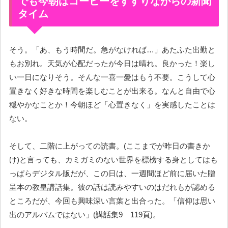
でも今朝はコーヒーをすすりながらの新聞
タイム
そう。「あ、もう時間だ。急がなければ…」あたふた出勤と
もお別れ。天気が心配だったが今日は晴れ。良かった！楽し
い一日になりそう。そんな一喜一憂はもう不要。こうして心
置きなく好きな時間を楽しむことが出来る。なんと自由で心
穏やかなことか！
今朝ほど「心置きなく」を実感したことは
ない。
そして、二階に上がっての読書。(ここまでが昨日の書きか
け)と言っても、カミガミのない世界を標榜する身としてはも
っぱらデジタル版だが、この日は、一週間ほど前に届いた贈
呈本の教皇講話集。彼の話は読みやすいのはだれもが認める
ところだが、今回も興味深い言葉と出合った。「信仰は思い
出のアルバムではない」(講話集9 119頁)。