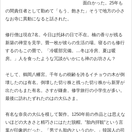
面白かった。25年も
の間責任者として勤めて「もう、飽きた」そうで地方の小さ
なお寺に異動になると話された。
修行僧は現在7名。今日は托鉢の日で不在。楠の香りが残る
新築の禅堂を見学。畳一枚が彼らの生活の場。寝るのも修行
するのもこの畳で。「冷暖部完備。…冬は冷房、夏は暖
房。」人を食ったような冗談がいかにも禅のお坊さん？
そして、鶴岡八幡宮。千年もの樹齢を誇るイチョウの木が倒
壊したのは有名。倒壊した切り株と残った切り株から新芽が
出たのもまた有名。さすが鎌倉。修学旅行の小学生が多い。
最後に訪れたずれたのはの大仏さま。
有名な奈良の大仏を模して製作。1250年前の作品とは思えな
いほどの大きさと精巧さにはただ脱帽。”胎内拝観”という言
葉が印象的だった。「男でも胎内というのか。」韓国人の司