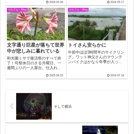
2019.03.04
2024.05.17
いう。カトリック中央協議会の
で27年も続けたら周りの人が放
HPには「信徒で公務員のフラン
ってはおかない。さすがのあの
それでも！Blog
それでも！Blog
ク・ダフによりローマ・カトリ
聖マザーテレサも「シスターに
ック教会のマリ...
なれば？」と３回も勧めたとい
う。NHK...
文字通り巨星が落ちて世界
トイさん安らかに
中が悲しみに暮れている
午前中ほぼ3時間半のサイクリン
グ。ワット神父さんのマウンテ
和光園ミサで復活祭のすべて終
ンバイクはかなり年季が入って
了！司祭休日のさる月曜日。一
いてガタガタ。8：40、「大丈
週間ぶりの一人屋台。仕入れて
夫！」という彼の力強い言葉に
きたばかりの新潟の銘酒で乾
2025.04.23
2014.07.16
背中を押されてイザ。教会の周
杯！”ヤレヤレ、さすがにくたび
辺を一巡するつもりだったが、
れたー”クツロギモードに入った
50分ほど行ったところで教会の
その時無常の「ピンポーン！」
尖塔が見え...
あたふたと玄関の扉を開ける
と、「教皇が亡く...
そして横浜