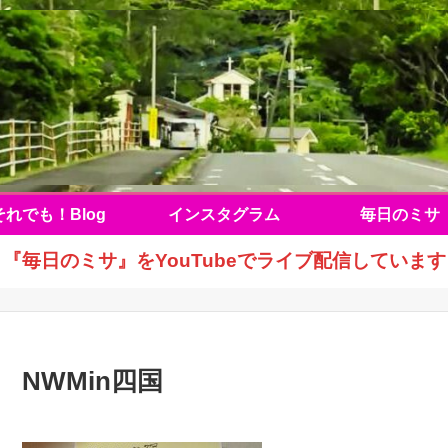
それでも！Blog
インスタグラム
毎日のミサ
『毎日のミサ』をYouTubeでライブ配信しています
NWMin四国