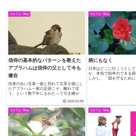
それでも！Blog
それでも！Blog
信仰の基本的なパターンを教えた
柄にもなく
アブラハムは信仰の父として今も
日本はどこに行こうとして
か、本気で戦争のできる国
健在
しかし、「国を守るために
出しても仕方がないではな
信者の合い言葉一族と別れて古里を後にし
論を見ているとそんな声が
たアブラハム一家の足跡こそ、離れて従
うな感じがしてならない。
う、という数千年にもわたって引き継がれ
（ニッポン ...
てきた信仰のパターン。それは、新約に入
2020.03.08
って、まずマリア様の「なれかし」に引き
継がれ、子どものイエスさまに引き継が
それでも！Blog
それでも！Blog
れ、そして、ガリ...