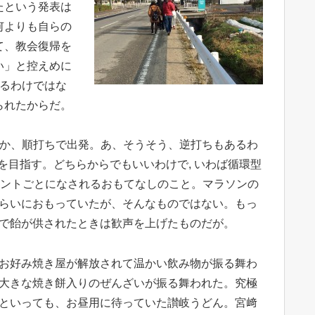
たという発表は
何よりも自らの
て、教会復帰を
い」と控えめに
いるわけではな
られたからだ。
たか、順打ちで出発。あ、そうそう、逆打ちもあるわ
1を目指す。どちらからでもいいわけで, いわば循環型
イントごとになされるおもてなしのこと。マラソンの
らいにおもっていたが、そんなものではな
い。もっ
で飴が供されたときは歓声を上げたものだが。
お好み焼き屋が解放されて温かい飲み物が振る舞わ
大きな焼き餅入りのぜんざいが振る舞われた。究極
といっても、お昼用に待っていた讃岐うどん。宮﨑