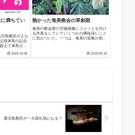
性に満ちてい
熱かった奄美教会の草創期
奄美の教会群の空撮画像にコメントを付け
る作業をしていていくつかの興味深いこと
ば鹿児島教区の人な
に気がついた。一つは、奄美の宣教が初め
父様来島の記念
から一貫して「人々の要請が先にあった」
超えて来島され
ということ。県から派遣された臼井さんと
められたのが名
いう大工の棟梁が、島の大工さんたちにキ
2024.10.08
2016.05.18
カツオ漁で栄え
リスト教の話...
93年には司祭
鹿児島教区が一大巡礼地になる？