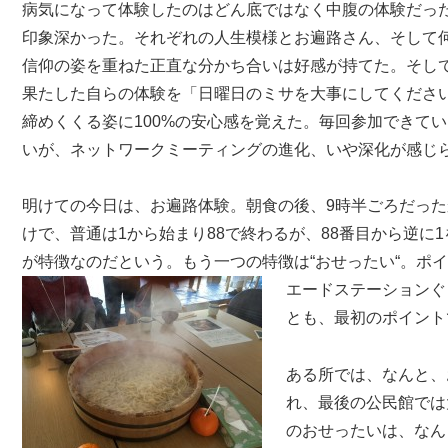
病気になって体験したのはどん底ではなく中腹の体験だっ
印象深かった。それぞれの人生模様とお遍路さん、そして
信仰の姿を重ねた正直な分かち合いは好感が持てた。そし
果たした自らの体験を「日曜日のミサを大事にしてくださ
締めくくる姿に100%の安心感を覚えた。毎回参加できて
いが、ネットワークミーティングの進化、いや深化が感じ
明けての今日は、お遍路体験。朝食の後、9時半ごろだっ
けで、普通は1から始まり88で終わるが、88番目から逆に
が特徴なのだという。もう一つの特徴は“おせったい“。ポ
エードステーションぐ
とも、最初のポイント
ある所では、なんと、
れ、最後の公民館では
のおせったいは、なん