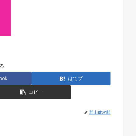
る
ook
はてブ
コピー
郡山健次郎