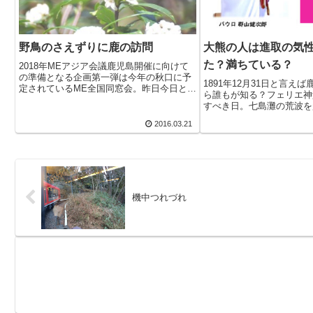
野鳥のさえずりに鹿の訪問
大熊の人は進取の気
た？満ちている？
2018年MEアジア会議鹿児島開催に向けて
の準備となる企画第一弾は今年の秋口に予
1891年12月31日と言え
定されているME全国同窓会。昨日今日と開
ら誰もが知る？フェリエ神
催された準備会はMEメンバーの山の家。外
すべき日。七島灘の荒波を
国人、と聞いただけで緊張する日本人。２
た神父様がいち早く目を止
年後とはいえ、アジア１２ヶ国のME代表を
2016.03.21
瀬の玄関口ともいえる当時
迎...
た大熊。宣教開始翌年の18
館...
機中つれづれ