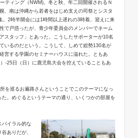
ミーティング（NWM)。冬と秋、年二回開催されるＮ
幌、南は沖縄から若者をはじめ支えの司祭とシスタ
参集。2時半開会には1時間以上遅れの3時着。迎えに来
性で戸惑ったが、青少年委員会のメンバーでネーム
アスタッフ」とあった。こうしたサポーターが10名
ているのだという。こうして、しめて総勢130名が
経営する学園のセミナーハウスに溢れた。ともあ
）-25日（日）に鹿児島大会を控えていることもあ
ヶ所を巡るお遍路さんということでこのテーマになっ
った。めぐるというテーマの通り、いくつかの部屋を
スパイラル的な
り谷ありだが、