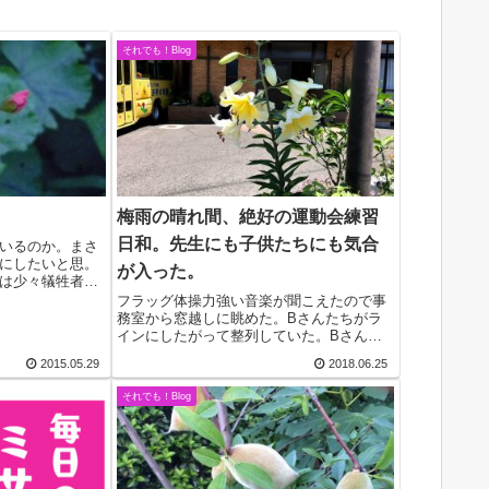
それでも！Blog
梅雨の晴れ間、絶好の運動会練習
日和。先生にも子供たちにも気合
いるのか。まさ
にしたいと思。
が入った。
は少々犠牲者を
いか。」国会討
フラッグ体操力強い音楽が聞こえたので事
聞こえてくるよ
務室から窓越しに眺めた。Bさんたちがラ
しかし、ＮＮＮ
インにしたがって整列していた。Bさんと
は、５,４,３歳と分けた時の４歳の子供た
2015.05.29
2018.06.25
ちで、いわゆる年中組の子供たちのこと。
ちなみに、モンテッソーリの幼稚園では、
それでも！Blog
年齢の高い...