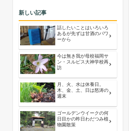
新しい記事
話したいことはいろいろ
あるが先ずは甘酒のパワ
ーから
今は無き我が母校福岡サ
ン・スルピス大神学校再
訪
月、火、水は休養日。
木、金、土、日は怒涛の
週末
ゴールデンウイークの何
日目かの昨日わだつみ植
物園散策