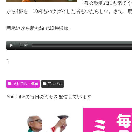
教会献堂式にも来てく
がら4杯も。10杯もバクグイした者もいたらしい。さて、
新尾道から新幹線で10時帰館。
00:00
“]
それでも！Blog
アルバム
YouTubeで毎日のミサを配信しています