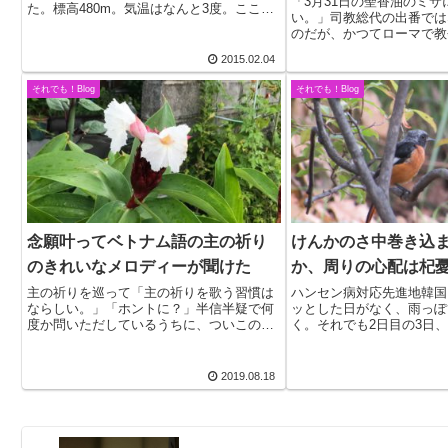
「3月31日の聖香油のミ
た。標高480m。気温はなんと3度。ここも
い。」司教総代の出番では
大阪かと思えるほどの山深い里。閉校にな
のだが、かつてローマで教
った小学校を再利用しているというコミュ
祭でもあり、後輩とはいえ
ニティーセンターで町長さんをはじめ、多
2015.02.04
れない押しの強さを感じた
くの議...
た。年の瀬も押し迫った昨
それでも！Blog
それでも！Blog
だしく帰天し...
念願叶ってベトナム語の主の祈り
けんかのさ中巻き込
のきれいなメロディーが聞けた
か、周りの心配は杞
主の祈りを巡って「主の祈りを歌う習慣は
ハンセン病対応先進地韓国
ならしい。」「ホントに？」半信半疑で何
ッとした日がなく、雨っぽ
度か問いただしているうちに、ついこの
く。それでも2日目の3日
間、「練習してきます｣ということになり、
ォッチングが堪能できた。
「そうよ、あるはずだよ」と一同納得。そ
想の家は水原(すおん）教
して７名がそろった今日、タガログ語の後
飛び交う森の中。かつては
2019.08.18
で初公開。優...
いうラ...