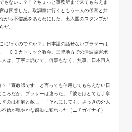
でもない…？？？ちょっと事務所まで来てもらえま
官は困惑した。取調室に行くともう一人の係官と共
ながら不信感をあらわにした。出入国のスタンプが
らだ。
こに行くのですか？」日本語の話せないブラザーは
。「００カトリック教会。三陸地方での津波被害ボ
二人は、丁寧に詫びて、何事もなく、無事、日本再入
者？「宣教師です、と言っても信用してもらえない日
ところだが、ブラザーは違った。「彼らはとても丁寧
なすのは和解と赦し。「それにしても、さっきの外人
の不信が穏やかな感動に変わった（ニチガイナイ）。