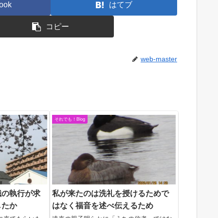
ook
はてブ
コピー
web-master
それでも！Blog
職の執行が求
私が来たのは洗礼を授けるためで
したか
はなく福音を述べ伝えるため