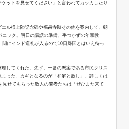
チケットを見せてください」と言われてカッカしたり
ビエル様上陸記念碑や福昌寺跡その他を案内して、朝
パニック。明日の講話の準備、手つかずの年頭教
。間にインド巡礼が入るので10日帰国とはいえ待っ
整理してくれた。先ず、一番の懸案である市民クリス
収まった。カギとなるのが「和解と赦し」。詳しくは
を見せてもらった数人の若者たちは「ぜひまた来て