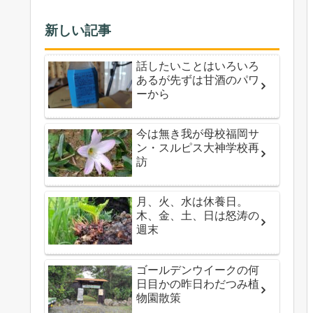
新しい記事
話したいことはいろいろ
あるが先ずは甘酒のパワ
ーから
今は無き我が母校福岡サ
ン・スルピス大神学校再
訪
月、火、水は休養日。
木、金、土、日は怒涛の
週末
ゴールデンウイークの何
日目かの昨日わだつみ植
物園散策