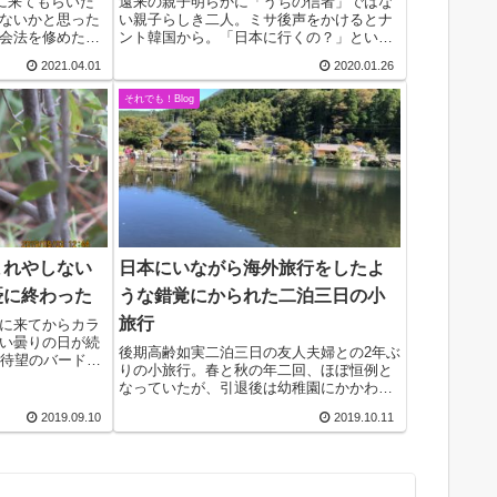
サに来てもらいた
遠来の親子明らかに「うちの信者」ではな
ないかと思った
い親子らしき二人。ミサ後声をかけるとナ
会法を修めた司
ント韓国から。「日本に行くの？」といぶ
、なんとなく断
かしんだ隣人もいたのではないか。お茶に
2021.04.01
2020.01.26
のも確かだっ
誘ったら、信者でないご主人が車で待って
年暮れ、あわた
いるからということで話が聞けなかったの
それでも！Blog
が残念。中学...
まれやしない
日本にいながら海外旅行をしたよ
憂に終わった
うな錯覚にかられた二泊三日の小
旅行
に来てからカラ
い曇りの日が続
後期高齢如実二泊三日の友人夫婦との2年ぶ
、待望のバードウ
りの小旅行。春と秋の年二回、ほぼ恒例と
会場となった黙
なっていたが、引退後は幼稚園にかかわる
区の施設で野鳥が
ことになり、かえって時間がとりにくくな
、“ラザロ村”と
2019.09.10
2019.10.11
った。バチカン大使からは「完全自由」を
保証されて喜んでいたのだが…。ともあ
れ、「年齢的...