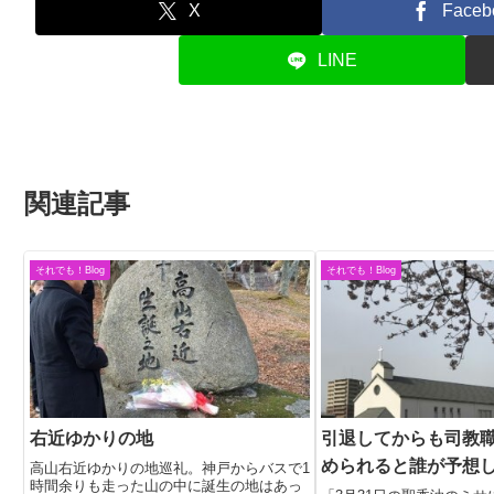
X
Faceb
LINE
関連記事
それでも！Blog
それでも！Blog
右近ゆかりの地
引退してからも司教
められると誰が予想
高山右近ゆかりの地巡礼。神戸からバスで1
時間余りも走った山の中に誕生の地はあっ