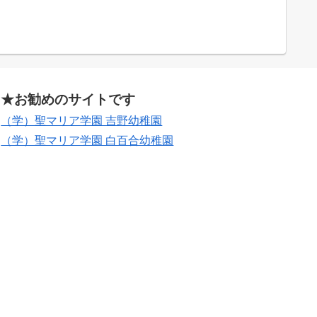
★お勧めのサイトです
（学）聖マリア学園 吉野幼稚園
（学）聖マリア学園 白百合幼稚園