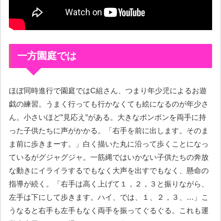
一方園庭では
ほぼ同時進行で園庭ではC組さん、つまり年少児によるお遊
戯の練習。うまく行っても行かなくても絵になるのが年少さ
ん。小さいほど”見応え”がある。大きなポンポンを両手に持
った子供たちに声がかかる。「右手を前に出します。そのま
ま前に歩きまーす。」白く描いた丸に沿って歩くことになっ
ているがグジャグジャ。一筋縄ではいかない子供たちの奔放
な動きにイライラするでもなく大声を出すでもなく、懸命の
指導が続く。「右手は高く上げて１，２，３と振りながら、
左手は下にして歩きます。ハイ、では、１、２，３、…」こ
うなると右手も左手もなく両手を振ってぐるぐる。これも運