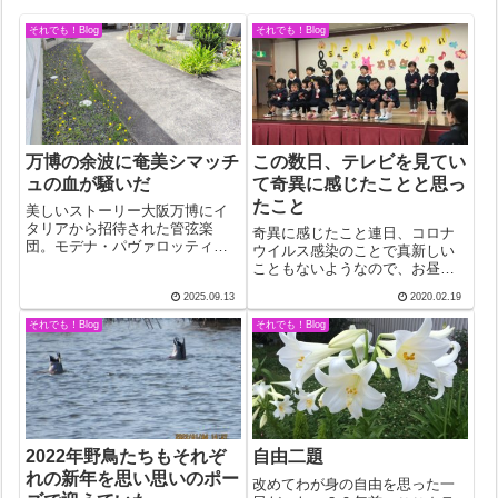
それでも！Blog
それでも！Blog
万博の余波に奄美シマッチ
この数日、テレビを見てい
ュの血が騒いだ
て奇異に感じたことと思っ
たこと
美しいストーリー大阪万博にイ
タリアから招待された管弦楽
奇異に感じたこと連日、コロナ
団。モデナ・パヴァロッティフ
ウイルス感染のことで真新しい
ィルハーモニーという。歌劇場
こともないようなので、お昼の
つきらしい。指揮者は日本人。
時、BSで世界のニュースを見る
2025.09.13
2020.02.19
それが、何故奄美に？演奏の合
ことに。フランスのテレビ局
間に指揮者が話した。「美しい
は、海洋汚染のことを取り上げ
それでも！Blog
それでも！Blog
ストーリーがありました。」都
ていた。何と、洗濯が問題だと
会ではともかく、島...
聞いて思わず釘付けになった。
化学繊維を素材と...
2022年野鳥たちもそれぞ
自由二題
れの新年を思い思いのポー
改めてわが身の自由を思った一