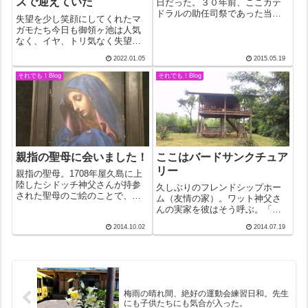
ズで迎えていた
日だった。３０年前、ここカテ
ドラルの助任司祭であった当
失望を少し笑顔にしてくれたマ
時、自宅で会ったことのあるケ
ガモたち今日も御領ヶ池は人気
ンちゃんが逝った。歩くことも
なく、イヤ、トリ気なく失望。
なく、話すこともできず、４０
いるのは「何時ものカルガモだ
年間介護を受けて育った。その
2022.01.05
2015.05.19
けか」と思いきや、奥の方に目
後、母上ともども洗礼を受けた
をこらすとシンクロナイズドの
それでも！Blog
それでも！Blog
と聞いた。復活祭に...
鴨が２羽。これはカルガモでは
ない！エサの貝や水草をとるマ
ガモの得意技だ。...
親指の聖母に会いました！
ここはバードサンクチュア
リー
親指の聖母。1708年屋久島に上
陸したシドッチ神父さんが持参
久しぶりのフレンドシップホー
された聖母のご絵のことで、な
ム（友情の家）。ワット神父さ
ぜか左手の親指が、羽織ってい
んの実家を彼はそう呼ぶ。「自
る青いマントの外に出ている聖
分の家だと思っていつでも来て
2014.10.02
2014.07.19
母のご絵のこと。屋久島教会記
欲しい」という友情の証しなの
念聖堂の正面にかけてあるのを
だが、一族を束ねる長男として
見たことのある人もいるかと思
の思いもある。そんな友情の家
う。実物はな...
には、実家を預かる次男のトゥ
ムさん親子をはじ...
梅雨の晴れ間、絶好の運動会練習日和。先生
にも子供たちにも気合が入った。