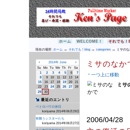
コ
ナ
ン
ビ
テ
ゲ
ン
ー
ツ
シ
ペ
ョ
24時間司教＠KEN'S PAGE
ー
ン
パ
ジ
へ
ー
セ
を
移
ソ
ホーム
WELCOME！
それでも！B
ク
表
動
ナ
シ
→
→
→
示
ル
現在の場所:
ホーム
それでも！blog
categories
ミサのな
ョ
す
ツ
ン
る。
ー
ミサのなか
2014
年
June
ル
«
»
Su
Mo
Tu
We
Th
Fr
Sa
1
2
3
4
5
6
7
一つ上に移動
8
9
10
11
12
13
14
15
16
17
18
19
20
21
ミサ
22
23
24
25
26
27
28
29
30
最近のエントリ
ペトロパウロ休日
koriyama 2014年06月29日
2006/04/28
有難うシスターたち
koriyama 2014年06月27日