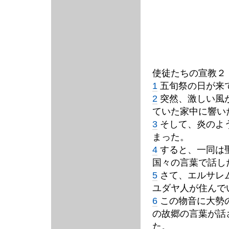
使徒たちの宣教２
1
五旬祭の日が来
2
突然、激しい風
ていた家中に響い
3
そして、炎のよ
まった。
4
すると、一同は聖
国々の言葉で話し
5
さて、エルサレ
ユダヤ人が住んで
6
この物音に大勢
の故郷の言葉が話
た。