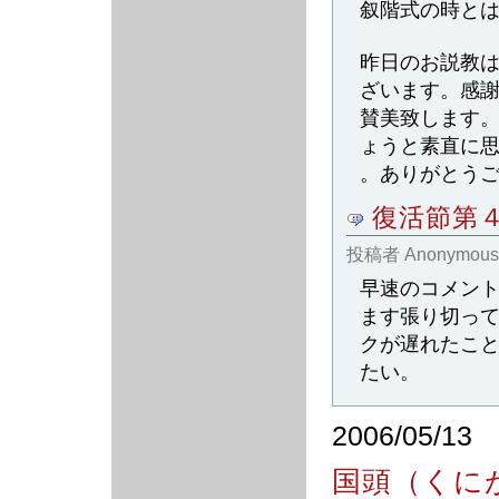
叙階式の時と
昨日のお説教
ざいます。感
賛美致します
ょうと素直に
。ありがとう
復活節第
投稿者
Anonymous
早速のコメン
ます張り切っ
クが遅れたこ
たい。
2006/05/13
国頭（くに