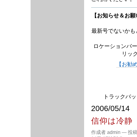
【お知らせ＆お願
最新号でないかも
ロケーションバー
リッ
【お勧
トラックバック
2006/05/14
信仰は冷静
作成者 admin
—
投