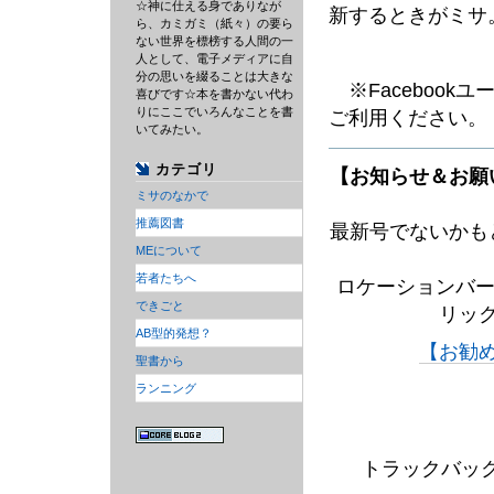
☆神に仕える身でありなが
新するときがミサ
ら、カミガミ（紙々）の要ら
ない世界を標榜する人間の一
人として、電子メディアに自
分の思いを綴ることは大きな
※Facebook
喜びです☆本を書かない代わ
りにここでいろんなことを書
ご利用ください。
いてみたい。
カテゴリ
【お知らせ＆お願
ミサのなかで
推薦図書
最新号でないかも
MEについて
若者たちへ
ロケーションバー
できごと
リッ
AB型的発想？
【お勧
聖書から
ランニング
トラックバック