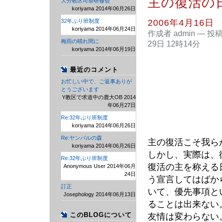
主の復活の
大分教区司祭研修会
koriyama 2014年06月26日
2006年4月16日
32年ぶり班制度
koriyama 2014年06月24日
作成者 admin
—
投
梅雨の晴れ間に
29日 12時14分
koriyama 2014年06月19日
最近のコメント
お忙しい中で、ご返事ありが
とうございます
Y教区で求道中の鹿大OB 2014
年06月27日
Re:32年ぶり班制度
koriyama 2014年06月26日
Re:ヤンバルの森
主の復活こそ我ら
koriyama 2014年06月26日
しかし、実際は、
Re:32年ぶり班制度
復活の主を称える
Anonymous User 2014年06月
24日
う宣言してはばか
訂正
いて、優先事項と
Josephology 2014年06月13日
ることは出来ない
友情は変わらない
このBLOGについて