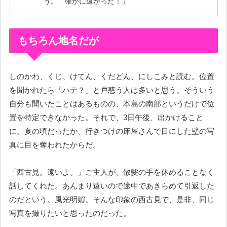
う。「確かに遠かった！」
もちろん地名だが
しのかわ、くじ、けてん、くだどん、にしこみと読む。位置
を聞かれたら「ハテ？」と戸惑う人は多いと思う。そういう
自分も聞いたことはあるものの、本島の南部というだけで位
置を特定できなかった。それで、3日午後、出かけること
に。夏の頃だったか、行きつけの床屋さんで目にした壁の写
真に目を奪われたからだ。
「西古見。遠いよ。」ご主人が、散髪の手を休めることなく
話してくれた。あんまり遠いので途中であきらめて引返した
のだという。風光明媚。そんな印象の西古見で、是非、同じ
写真を撮りたいと思ったのだった。