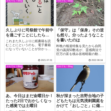
倉院に展示されている宝物「礼
いなことを書いて見たい。ミサ
それでも！Blog
それでも！Blog
服御冠残欠」、紺玉帯残欠」だ
の聖歌が元気なことについては
と分かった。要するに、冠や帯
触れた。元気な歌声を聞けば聞
の完全な形ではな...
くほど泣けてくる...
久しぶりに司祭館で午前中
「保守」は「保身」その逆
を過ごすことにしたら…
も然り。分ったようなこと
を書いたのは
これまた久しぶりに紙書籍を読
むことにというのも、電子書籍
昨晩の報道特集を見たから自民
になっていないことが分かった
党の議員50数名が、霊感商法で
ので、仕方なく紙書籍で読むこ
巨万の富を積み首相暗殺の動機
とに。タイトルは「人生は『や
ともなった団体と親密な関係だ
2021.07.01
2022.08.04
める』といつもうまくいく」。1
ったという。野党二人の議員の
章の書き出しがいきなり「キリ
発言は分りやすかったが、自民
それでも！Blog
それでも！Blog
スト教の修道女として…」に思
党側の歯切れの悪さは許しがた
わずオッ！と前...
かった。「党として」という言
い方にこだわっ...
あ、今日はまだ金曜日か！
秋が深まった吉野台地の子
たった2日でおかしくなっ
どもたちは元気溌剌園庭を
た感覚では土曜日
かけて「おしごと」に備え
る