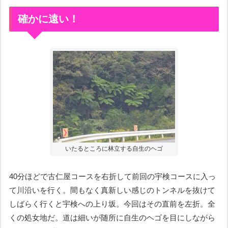
確かに遠い！
いたるところに林立する自生のヘゴ
40分ほどで古仁屋コースを右折
して
前回の宇検コースに入っ
て川沿いを行く。間もなく真新しい感じのトンネルを抜けて
しばらく行くと宇検への上り坂。今回はその直前を左折。全
くの処女地だ。道は細いが随所に自生のヘゴを目にしながら