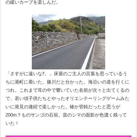
の緩いカーブを楽しんだ。
「さすがに遠いなｱ。」床屋のご主人の言葉を思っているう
ちに港町に着いた。篠川だと分かった。海沿いの道を行くに
つれ、これまで耳の中で響いていた名前が次々と出てくるの
で、若い頃子供たちとやったオリエンテーリングゲームみた
いに発見の連続で楽しかった。
確か管鈍だったと思うが
200m？もの
サンゴの石垣。昔のシマの面影が色濃く残って
いた！