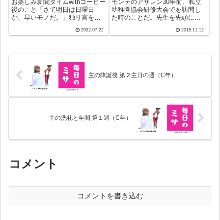
お楽しみ新聞タイムwithコーヒー
モンテのアサレン30年前、私立
後のこと「さて明日は日曜日
幼稚園協会研修大会でを訪問し
か、早いモノだ。」独り言を言
た時のことだ。先生を先頭に園
いながら何気なく見た暦に違和
児たちが全速力で園庭を走って
2022.07.22
2018.11.12
感。待てよ、昨日は確かに木曜
いる姿に衝撃を受けたものだ。
日だった。水曜日終園式、その
当時は朝の静かな時におしごと
翌日つまり昨日から夏休み。だ
に専念してもらうのが鉄則だっ
から間違いない！それでも、も
たからだ。ところが、30年ぶり
う一度新聞を...
に帰ったこの...
主の降誕後 第２主日の週（C年）
主の洗礼と年間 第１週（C年）
コメント
コメントを書き込む