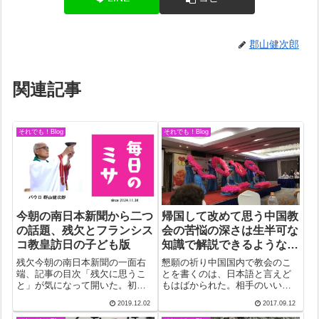
郡山健次郎
関連記事
それでも！Blog
それでも！Blog
今朝の南日本新聞から二つ
帰国して改めて思う中国教
の話題、残欠とフランシス
会の苦悩の深さは生半可な
コ教皇訪日の子ども版
知識で解説できるような性
質のものではない
残欠今朝の南日本新聞の一面右
懇願の祈り中国国内で教会のこ
端、記事の目次「残欠に思うこ
とを書くのは、日本語と言えど
と」が気になって開いた。初め
もはばかられた。相手のいいと
て見る言葉はいかにも古典的響
ころばかりを見ようとするのが
2019.12.02
2017.09.12
きがあったからだ。案の定、正
いいと書いたが、その続きみた