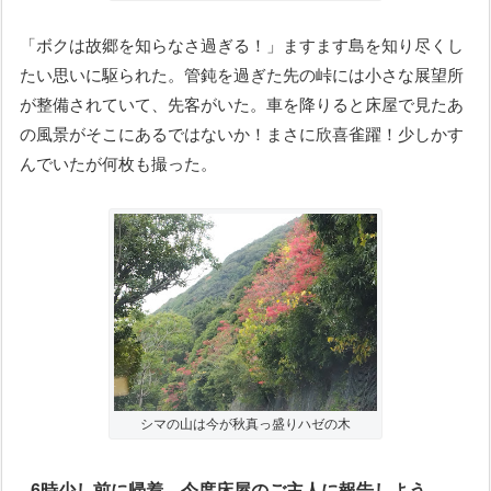
「ボクは故郷を知らなさ過ぎる！」ますます島を知り尽くし
たい思いに駆られた。管鈍を過ぎた先の峠には小さな展望所
が整備されていて、先客がいた。車を降りると床屋で見たあ
の風景がそこにあるではないか！まさに欣喜雀躍！少しかす
んでいたが何枚も撮った。
シマの山は今が秋真っ盛りハゼの木
6時少し前に帰着。今度床屋のご主人に報告しよう。