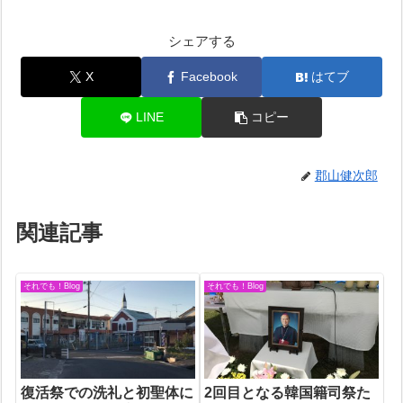
シェアする
X
Facebook
はてブ
LINE
コピー
郡山健次郎
関連記事
それでも！Blog
それでも！Blog
復活祭での洗礼と初聖体に
2回目となる韓国籍司祭た