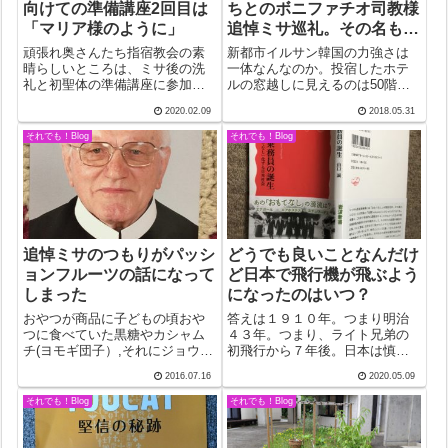
向けての準備講座2回目は
ちとのボニファチオ司教様
「マリア様のように」
追悼ミサ巡礼。その名もイ
ースター（復活）航空で。
頑張れ奥さんたち指宿教会の素
新都市イルサン韓国の力強さは
晴らしいところは、ミサ後の洗
一体なんなのか。投宿したホテ
礼と初聖体の準備講座に参加者
ルの窓越しに見えるのは50階ほ
のほとんどが残ること。今日
どもある15棟もの高層ビルの建
2020.02.09
2018.05.31
は、3人のフィリピン人たちも参
築が同時進行中。ソウルの人口
加。「おめでとう！おめでと
増のため新しく開発された町で
それでも！Blog
それでも！Blog
う！」と喜びの挨拶。まだ先の
イルサン（一山）新都市とい
ことなのに決まったことが嬉し
う。人口100万。いわゆる、ソウ
いのだと思う。それ...
ルのベッド...
追悼ミサのつもりがパッシ
どうでも良いことなんだけ
ョンフルーツの話になって
ど日本で飛行機が飛ぶよう
しまった
になったのはいつ？
おやつが商品に子どもの頃おや
答えは１９１０年。つまり明治
つに食べていた黒糖やカシャム
４３年。つまり、ライト兄弟の
チ(ヨモギ団子）,それにジョウヒ
初飛行から７年後。日本は慎重
(日本語は知らない)が商品として
な国で、ザビエル様が「日本人
2016.07.16
2020.05.09
店に並ぶようになって久しい。
は信者になるだろうか」と聞い
いずれも大好物で、黒糖は毎食
たら「いろいろ質問して納得し
それでも！Blog
それでも！Blog
後口にしている。奄美に行くと
たらなるでしょう」と答えたと
信者から届くお土産はカシャム
あるように、どこかの国のよう
チと決ま...
に簡単にはいかな...