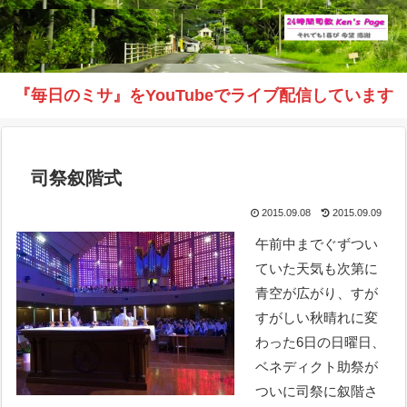
『毎日のミサ』をYouTubeでライブ配信しています
司祭叙階式
2015.09.08
2015.09.09
午前中までぐずつい
ていた天気も次第に
青空が広がり、すが
すがしい秋晴れに変
わった6日の日曜日、
ベネディクト助祭が
ついに司祭に叙階さ