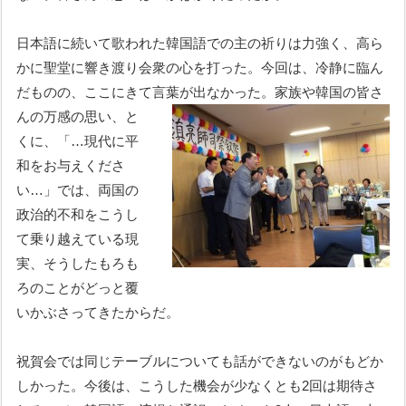
日本語に続いて歌われた韓国語での主の祈りは力強く、高ら
かに聖堂に響き渡り会衆の心を打った。今回は、冷静に臨ん
だものの、ここにきて言葉が出なかった。家族や韓国の皆さ
んの万感の
思い、と
くに、「…現代に平
和をお与えくださ
い…」では、両国の
政治的不和をこうし
て乗り越えている現
実、そうしたもろも
ろのことがどっと覆
いかぶさってきたからだ。
祝賀会では同じテーブルについても話ができないのがもどか
しかった。今後は、こうした機会が少なくとも2回は期待さ