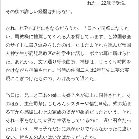
れた。22歳で受洗。
その後の詳しい経歴は知らない。
かれこれ7年ほどにもなるだろうか、「日本で司祭になりた
い。司教様に推薦してくれる人を探しています」と韓国教会
のサイトに書き込みをしたのは。たまたまそれを読んだ韓国
人神学生が鹿児島教区の神学生に話し、ボクの耳に届けられ
た。あれから、文字通り紆余曲折。神様は、じっくり時間を
かけながら準備された。当時の仲間二人は2年前先に夢の実
現にこぎつけたものの、わけあって遅れた。
当日は、兄上と三名の姉上夫婦７名が母上に同伴された。そ
のほか、主任司祭はもちろんシスターや信徒60名。式の始ま
る前から感涙にむせぶ家族の姿が印象的だったという。それ
ぞれ一家をなして立派な生活をしているのに、遅い召命だっ
たとはいえ、末っ子なだけに気がかりでならなかったに違い
ない。皆さんの思いはいかばかりだったか。