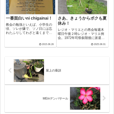
一番面白いni chigainai！
さあ、きょうからボクも夏
休み！
教会の勉強といえば、小学生の
頃、ソレが嫌で、ソノ日には忘
レジオ・マリエとの再会毎週木
れたふりしてわざと遠くまで遊
曜日午後２時レジオ・マリエ例
びに行っていたものだ。しか
会。1972年司祭叙階後に派遣さ
し、一度も成功したためしがな
れたのは聖心教会。当時は、若
2015.06.26
2025.08.01
い。決まって使者が送られ、
者のグループも活動していた。1
「もう始まるから…」と手をひ
時間半の例会の中で、司祭のミ
かれるはめになってうなだれた
ニミニ講話もある。レジオ用語
ものだが、どうしてバ...
でアロクチオという。ボクは受
けを狙て小...
屋上の垂訓
MEinデンパサール