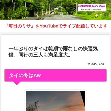
『毎日のミサ』をYouTubeでライブ配信しています
一年ぶりのタイは乾期で雨なしの快適気
候。同行の三人も満足度大。
2019.12.31
タイの冬はAw