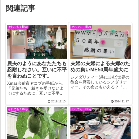
関連記事
それでも！Blog
それでも！Blog
農夫のようにあなたたちも
夫婦の夫婦による夫婦のた
忍耐しなさい。互いに不平
めの集いME50周年盛大に
を言わぬことです。
シノダリティー(共に歩む)世界の
教会を席巻しているシノダリテ
Xmas会前夜ヤコブの手紙から、
ィー。その命ともいえる？「霊
「兄弟たち、裁きを受けないよ
における会話」こそ教会の新
うにするために、互いに不平を
聞、教区報、月刊誌等でしばし
言わぬことです。」それは、忍
2019.12.15
2024.11.27
ば取り上げられている教皇主導
耐の証でもある。あ、そんな話
の教会改革の切り札。「霊にお
は説教でしたのでもういいか。
それでも！Blog
それでも！Blog
ける会話」。公教要理が教えた
明日は9時から幼稚園のクリスマ
ことのない、つ...
ス会と言うことで、前夜7時に主
日のミサ...