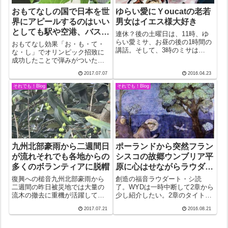
おもてなしの国で日本を世
ゆらい愛にＹoucatの老若
界にアピールするのはいい
男女はイエス様大好き
としても駅や空港、バスや
連休？後の土曜日は、11時、ゆ
電車での放送、なんとかな
らい愛ミサ、お昼の後の1時間の
おもてなし効果「お・も・て・
講話。そして、3時のミサは
らないものか
な・し」でオリンピック招致に
youcatの中高生多数。連休？明
成功したことで弾みがついたこ
けの土曜日は結構多忙だった。
ともあって、おもてなしは日本
2017.07.07
2016.04.23
ゆらい愛での講話は、昨年のベ
のキャッチフレーズになった。
トナムでのクリスマスを巡っ
おかげで来日する外国人はうな
それでも！Blog
それでも！Blog
て。初めて聞くベトナムの教会
ぎ上り。どの国よりもお客様を
事情は新鮮...
大事にしていると自負する人々
もいる。確かに、...
九州北部豪雨から二週間日
ポーランドから突然フラン
が流れそれでも各地からの
シスコの故郷ウンブリア平
多くのボランティアに脱帽
原に心はせながらラウダー
ト・シ
復興への槌音九州北部豪雨から
創造の福音ラウダート・シ読
二週間の昨日被災地では大量の
了。WYDは一時中断して2章から
流木の撤去に重機が活躍してい
少し紹介したい。2章のタイトル
た。各地からのボランティアの
は「創造の福音」。「聖書の中
2017.07.21
2016.08.21
皆さんに地元の皆さんはどれほ
の創造記事は…密接に絡み合う
ど心強く思ったことか。怪我な
三つのかかわり、すなわち、神
く頑張ってほしい。小学校のグ
とのかかわり、隣人とのかかわ