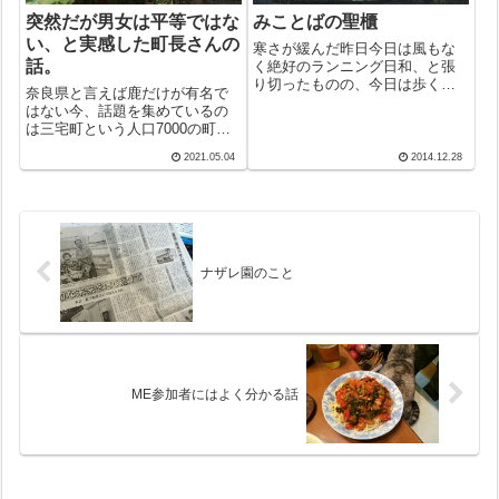
突然だが男女は平等ではな
みことばの聖櫃
い、と実感した町長さんの
寒さが緩んだ昨日今日は風もな
話。
く絶好のランニング日和、と張
り切ったものの、今日は歩くこ
奈良県と言えば鹿だけが有名で
とに。昨日の10キロランは久し
はない今、話題を集めているの
ぶりにしては調子もまあまあで
は三宅町という人口7000の町の
タイムもカメさんランナーらし
36才の町長さん。「町として子
く1時間20分と良好。とはいって
2021.05.04
2014.12.28
育て支援を掲げているんだか
も、先ずは5分短縮が目標。で、
ら、トップがやらないと」とい
今日こそ...
う職員のことばに背中を押され
て始めたのが子育てをしながら
の「無期限の...
ナザレ園のこと
ME参加者にはよく分かる話