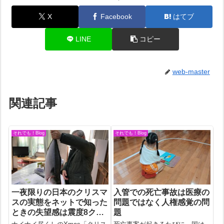
X
Facebook
はてブ
LINE
コピー
web-master
関連記事
それでも！Blog
それでも！Blog
一夜限りの日本のクリスマ
入管での死亡事故は医療の
スの実態をネットで知った
問題ではなく人権感覚の問
ときの失望感は震度8クラ
題
ス