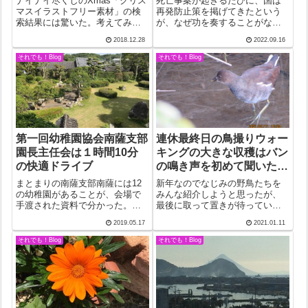
ナイナイ尽くしのXmas「クリス
死亡事案が起きるたびに、国は
マスイラストフリー素材」の検
再発防止策を掲げてきたという
索結果には驚いた。考えてみる
が、なぜ功を奏することがない
と予測可能だったということに
のか。記事によると給料が安い
2018.12.28
2022.09.16
なるのかもしれないが、数百と
ので医者の確保が難しい。だか
いうイラストの中で、クリスマ
ら、十分な医療体制を整えるこ
それでも！Blog
それでも！Blog
スカードで目にする馬小屋は皆
とが出来ないのだという。それ
無。もちろん、飼い葉おけの幼
は違うだろうと言いたい。そも
子もゼロ。名...
そも、アジアの人...
第一回幼稚園協会南薩支部
連休最終日の鳥撮りウォー
園長主任会は１時間10分
キングの大きな収穫はバン
の快適ドライブ
の鳴き声を初めて聞いたこ
と
まとまりの南薩支部南薩には12
新年なのでなじみの野鳥たちを
の幼稚園があることが、会場で
みんな紹介しようと思ったが、
手渡された資料で分かった。資
最後に取って置きが待ってい
料を見ながらもう一つ分かった
た。それで、取って置きから紹
2019.05.17
2021.01.11
ことがる。幼稚園の規模だ。会
介したい。バンのメスだが久し
費納入の明細が記されていたか
ぶりにしっかり撮れたのでそれ
それでも！Blog
それでも！Blog
らだ。会費は、園児一人当たり
でも満足だったが、何よりも鳴
で算出しているらしかった。デ
き声をとれたのが何よりも嬉し
ータによると一...
かった。まず目の前...