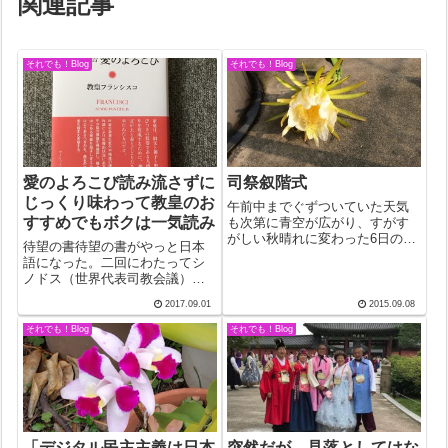
関連記事
それでも！Blog
それでも！Blog
愛のよろこび読み流さずに
司祭叙階式
じっくり味わって教皇のお
午前中までぐずついていた天気
すすめでもボクは一気読み
も次第に青空が広がり、すがす
がしい秋晴れに変わった6日の日
待望の書待望の書がやっと日本
曜日、ベネディクト助祭がつい
語になった。二回にわたってシ
に司祭に叙階された。22歳で受
ノドス（世界代表司教会議）で
洗。その後の詳しい経歴は知ら
取り上げられたテーマは家庭。
ない。かれこれ7年ほどにもなる
2017.09.01
2015.09.08
シノドス後に出される教皇文書
だろうか、「日本で司祭になり
は使徒的勧告（教皇からのおす
それでも！Blog
それでも！Blog
たい。司教...
すめ）と呼ばれ、今回は「愛の
よろこび」と題して８章からな
る２８０頁の長文...
「デジタル民主主義は日本
突然だが、見落としてはな