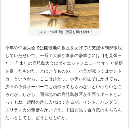
二人で一つME鶴に聖霊も駆け付けて
今年の中国大会では開催地の教区をあげての支援体制が徹底
していたせいで、一番？大事な食事の豪華さには目を見張っ
た。「 来年の鹿児島大会はダイエットメニューです」と覚悟
を促したものだ。とはいうものの、「ハラが減ってはナント
カ」というから、ここはひとつ、ホテルの面子にかけても、
少々の予算オーバーでも頑張ってもらわないといけないとこ
ろだが。しかし、開催地のの鹿児島教区が全面サポートとい
ってもね。焼酎の差し入れはできるが、インド、バングラ、
スリランカの顰蹙をかいそう。中国と張り合う気はもちろん
ないとしても、どうしたものか。