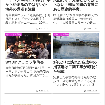
から始まるのではないか」
らない「韓日問題の背景に
海外の識者も注目
ある歴史的事実」
奄美新聞コラム「奄美春秋」(1月
昨日届いた”帝国大学の朝鮮人”の
25日）より「デジタル民主主
衝撃著者は韓国人で大学の先
義」思わずナニナニ…。10年前
生。「大韓民国エリートの起
台湾で開発されたシステム「ジ
源」という副題に強く引かれて
2025.01.27
2021.05.22
ョイン」を参考にしたという。
購入したのだが、プロローグを
政策のアイデアを市民が投稿で
読んだだけで、これまでの自分
それでも！Blog
それでも！Blog
きるもので、5000件集まったら
を恥じた。「日本が長く占領し
政府が検討することになってい
た国はどこも発展している。」
るとい...
実際そうかもしれ...
WYDinクラコフ準備会
1年ぶりに訪れた造成中の
指宿港は二期工事が8割が
来年2016年7月25日〜8／1日、ポ
た完成
ーランドのクラコフでのWYDの
日程が決まった。前回のブラジ
完成した手前の海岸は絶好の散
ル大会と違って、日本でも夏休
歩コース司祭館を南に下ると海
みに入っているので、大学生に
岸まで5分。お昼をすまして外に
も参加しやすくなった。前々回
出るとかなり気温が上がってい
のスペイン大会と似た条件なの
2015.03.03
2021.03.26
たが、今日は久しぶりに海を見
で当時の教訓を生かしたい。そ
たくなった。海岸線を右に行こ
んな...
うか左に行こうか迷ったがやは
り左に行った。二反田川の河口