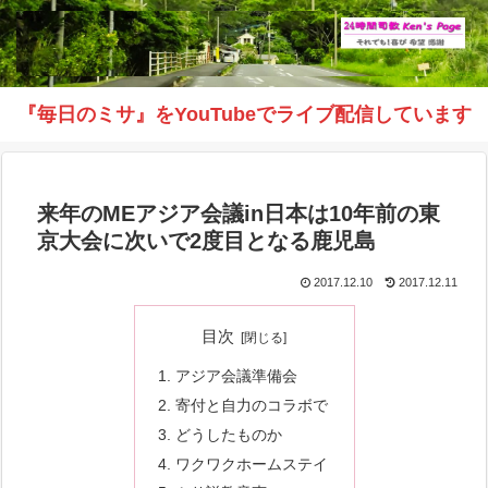
『毎日のミサ』をYouTubeでライブ配信しています
来年のMEアジア会議in日本は10年前の東
京大会に次いで2度目となる鹿児島
2017.12.10
2017.12.11
目次
アジア会議準備会
寄付と自力のコラボで
どうしたものか
ワクワクホームステイ