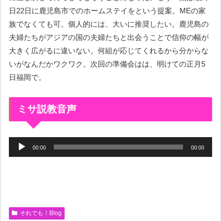
日22日に鹿児島市でのホームステイをという提案。MEの家
族でなくても可。個人的には、大いに推奨したい。鹿児島の
夫婦たちがアジアの国の夫婦たちと出会うことで信仰の幅が
大きく広がるに違いない。何組が応じてくれるから分からな
いがなんだかワクワク。次回の準備会はは、明けての正月5
日福岡で。
ミサ説教音声
音
00:00
00:00
声
プ
レ
ー
ヤ
それでも！Blog