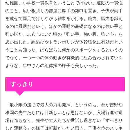
幼稚園、小学校一貫教育ということではない。運動の一貫性
のこと。広い板張りの部屋に厚手の雑巾を置き、子供が両手
を載せて両足でけりながら雑巾をかける。腕力、脚力を鍛え
るのに最適だという。ほかの運動の基礎になるのは強い手と
強い脚だ。志布志にいた頃の「強い手、強い脚、強い心」を
思い出した。縄跳びやトランポリンが体幹強化に有効だとい
うことも知った。ばらばらに何かのスポーツをするというの
でなく、一つ一つの体の動きが有機的に組み合わされていく
ような、年中さんの組体操の様子も美しかった。
すっきり
「最小限の援助で最大の力を発揮」というのも、わが吉野幼
稚園の先生たちには目新しいとは思はないが、入場行進や退
場行進もなく、先生や大人たちが世話し過ぎない「すっきり
した運動会」の様子は斬新だったと思う。子供本位のスッキ