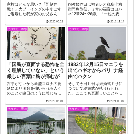
家族はどんな思い？「即刻辞
殉教祭昨日は福者レオ税所七右
職！」大ブーイングの中すごす
衛門殉教祭。ミサの福音はヨハ
ご退場した我が家のお父さん。
ネ12章24〜26節。「一粒の麦
奥さん共々支持者や家族の前で
が…」の箇所。大阪釜ヶ崎で労
2025.05.21
2016.11.14
顔が立たなくなった。地にまみ
働者たちと暮らしながら聖書の
れた権力者哀れ。そんな父親を
研究を続けるあの本田神父さん
それでも！Blog
それでも！Blog
子どもたちはどんな思いで迎え
の訳を手にとって驚いた。24節
たのだろう。気の毒なようでも
の「一粒の麦が…」云々の部分
あるが、本人は意外...
はいいとし...
「国民が直面する恐怖を全
1983年12月15日マニラを
く理解していない」という
出てバギオからパリｰナ経
厳しい言葉に胸が痛むが
由でバクン
哲学がないから新型コロナの蔓
そして今日19日は結婚式ミサに
延により困窮を強いられる人々
つづいて結婚式が執り行われ
のことが連日のように報じられ
た。ここでも真新しいことを目
る。胸が痛み何とか早く収束し
にすることが出来た。誓いの言
2020.05.01
2021.08.07
てくれないものかとため息をつ
葉が終わると、結び目のあるロ
き、祈りもするが、指宿には来
ープが二人にかけられ、花婿は
それでも！Blog
それでも！Blog
ないだろうという根拠のないの
両手に持った1ペソ硬貨数枚を花
んきな思いもある。そんな中、
嫁の手のひらに落とす。意味す
4/30の新聞を...
るところは一目...