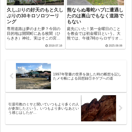
久しぶりの好天のもと久し
熊ならぬ毒蛇ハブに遭遇し
ぶりの30キロソロツーリ
たのは裏山でもなく道路で
ング
もない
専用道路は夢のまた夢？今回の
庭先にいた！第一金曜日のこと
目的地は開聞町にある枚聞（ひ
を教会では初金曜日という。大
らきき）神社。実はそこの宮司
熊では、午後7時からロザリオの
さんとは諸宗教懇和会の役員と
祈りをささげ、聖体賛美式をす
2019.07.16
2025.09.06
いう間柄。4年も5年も顔を合わ
るのが習わし。昨晩がそうだっ
すうちにすっかりお友達になっ
た。8時前、お御堂を出て司祭館
た。「指宿ですか！？是非…」
に向かったその時、目の前にア
ということで機会をうかがって
オダイショウ？いや、頭が三角
いた。おりしも...
だからハブだ...
1997年聖書の世界を旅した時の断想を記し
たメモ帳による回想録①ネゲブへの道
引退司教のミサと聞いていつもより多くの人
が参加したという。いつもより多いなあとい
う感じはしたが…