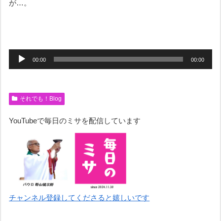
が…。
音
00:00
00:00
声
プ
レ
それでも！Blog
ー
YouTubeで毎日のミサを配信しています
ヤ
ー
チャンネル登録してくださると嬉しいです