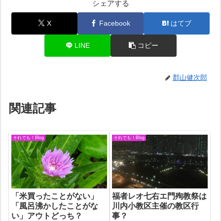
シェアする
X
Facebook
はてブ
LINE
コピー
郡山健次郎
関連記事
それでも！Blog
それでも！Blog
「米買ったことがない」
福者レオ七右エ門殉教祭は
「風呂沸かしたことがな
川内小教区主催の教区行
い」アウトどっち？
事？