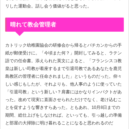
リした運動会。話し会う価値がると思った。
晴れて教会管理者
カトリック幼稚園協会の研修会から帰るとバチカンからの手
紙が郵便受けに。「今頃また何？」開封してみると、ラテン
語での任命書。添えられた英文によると、「フランシスコ教
皇は新しい司教が着座するまで引退司教であるあなたを鹿児
島教区の管理者に任命されました」というものだった。仰々
しい感じもしたが、それよりも、他人事のように使っていた
「引退司教」という新しい？肩書にはかなりインパクトがあ
った。改めて現実に直面させられただけでなく、老け込むこ
とを促すような響きすらあった。ともあれ、10月8日までの
期間、総仕上げをしなければ。といっても、引っ越しの準備
と部屋の大掃除に明け暮れることになると思われるのだ