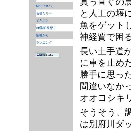
真っ直ぐの
MEについて
と人工の堰
若者たちへ
できごと
魚をゲット
AB型的発想？
神経質で困
聖書から
ランニング
長い土手道
に車を止め
勝手に思っ
間違いなか
オオヨシキ
そうそう、
は別府川ダ