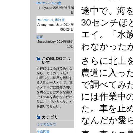
Re:ヤンバルの森
途中で、海
koriyama 2014年06月26
日
30センチ
Re:32年ぶり班制度
Anonymous User 2014年
06月24日
エイ。「水
訂正
Josephology 2014年06月
わなかった
13日
さらに北上
このBLOGにつ
いて
☆神に仕える身でありな
農道に入っ
がら、カミガミ（紙々）
の要らない世界を標榜す
で調べてみ
る人間の一人として、電
子メディアに自分の思い
を綴ることは大きな喜び
には作業中
です☆本を書かない代わ
りにここでいろんなこと
た。車を止
を書いてみたい。
カテゴリ
なんだか愛
ミサのなかで
推薦図書