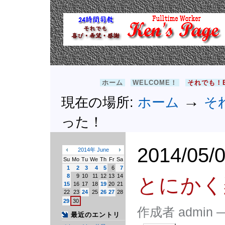
コ
ナ
ン
ビ
テ
ゲ
ン
ー
ツ
シ
ペ
ョ
24時間司教＠KEN'S PAGE
ー
ン
パ
ジ
へ
ー
を
移
ソ
セ
表
動
ナ
ホーム
WELCOME！
それでも！B
ク
示
ル
シ
す
ツ
→
ョ
現在の場所:
ホーム
そ
る。
ー
ン
ル
った！
2014/05/
2014
年
June
«
»
Su
Mo
Tu
We
Th
Fr
Sa
1
2
3
4
5
6
7
8
9
10
11
12
13
14
とにかく
15
16
17
18
19
20
21
22
23
24
25
26
27
28
29
30
作成者 admin
最近のエントリ