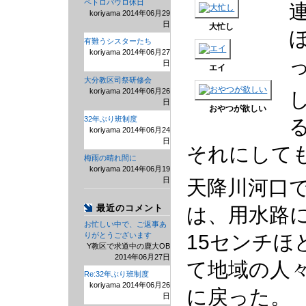
ペトロパウロ休日
koriyama 2014年06月29
日
大忙し
有難うシスターたち
koriyama 2014年06月27
日
エイ
大分教区司祭研修会
koriyama 2014年06月26
日
おやつが欲しい
32年ぶり班制度
koriyama 2014年06月24
日
それにして
梅雨の晴れ間に
koriyama 2014年06月19
日
天降川河口
最近のコメント
は、用水路
お忙しい中で、ご返事あ
りがとうございます
15センチ
Y教区で求道中の鹿大OB
2014年06月27日
て地域の人
Re:32年ぶり班制度
koriyama 2014年06月26
に戻った。
日