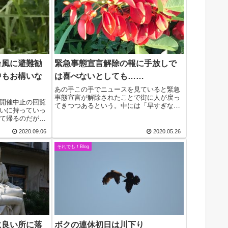
台風に避難勧
緊急事態宣言解除の報に手放しで
中もお構いな
は喜べないとしても……
あの手この手でニュースを見ていると緊急
事態宣言が解除されたことで街に人が戻っ
開催中止の回覧
てきつつあるという。中には「早すぎない
いに持っていっ
か」と危惧する人もいたり、従来通りの賑
て帰るのだが、
わいを見せるのはまだまだ先のこと。
接て手渡すこと
「80％は不安で喜びは20％」というある店
2020.09.06
2020.05.26
をつけて下さい
主の感想が印...
に来ますかね」
それでも！Blog
に良い所に落
ボクの連休初日は川下り