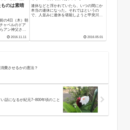
たものは素晴
連休などと浮かれていたら、いつの間にか
本当の連休になった。それではというの
で、人並みに連休を堪能しようと甲突川下
りをすることに。もちろん船ではなく徒
前の4日（木）朝
歩。往復10数キロ全行程の徒歩は、この間
用チャペルのドア
の久しぶりの10キロウォークラン（走った
らアン神父さん
り歩いたり）...
神父様が亡くな
2016.11.11
2016.05.01
とはこのこと
に戻った。主任
に消費させるかの憲法？
い話になるが紀元7ｰ800年頃のこと