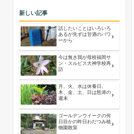
新しい記事
話したいことはいろいろ
あるが先ずは甘酒のパワ
ーから
今は無き我が母校福岡サ
ン・スルピス大神学校再
訪
月、火、水は休養日。
木、金、土、日は怒涛の
週末
ゴールデンウイークの何
日目かの昨日わだつみ植
物園散策