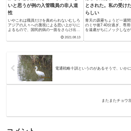
いと思うが例の入管職員の非人道
とされた。私の受け
性
らしい
いやこれは職員だけを責められないむしろ
青天の霹靂ちょうど一週間
アジアの人々への蔑視による思い上がりに
のミサ後7:40分過ぎ、専
よるもので、国民的病の一面をさらけ出し
を遠慮がちにノックしなが
ていると思えてならない。いきなり37年も
が顔をのぞかせた。「大野
2021.08.13
前の話になるが、一人で台湾を訪れたとき
られました。」青天の霹靂
に出会った一人の日本人が思い出された。
だ。思わず立ち上がり部屋
彼曰く。旅...
司祭の携...
電通戦略十訓というのがあるそうで、いか
またまたチョウ古