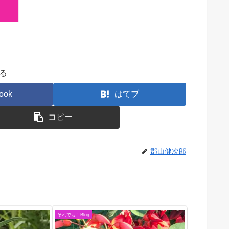
る
ook
はてブ
コピー
郡山健次郎
それでも！Blog