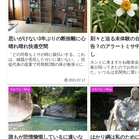
思いがけない3年ぶりの断捨離に心
刻々と迫る未体験の
晴れ晴れ快適空間
告？のアラートミサ
し
「どの司祭もミサの時に咳払いする。これ
は、絨毯が劣化したせいに違いない。」信
ホントに来ますかね敬老会
徒代表の提案で司祭館2階の床が板張りに変
板が回ってきたのでお向か
わった。檜の香りが心地いいのだが、畳の
た。いつもは玄関先に置い
部屋に避難していたタンスや本その他を眺
昨日は、庭先の奥さんに直
めてため息が出た。ふと、3年前、司教館を
2021.07.17
が出来た。別れ際「台風期
引き払う...
ね」と言ったら、「ホント
それでも！Blog
それでも！Blog
とのんきな言...
誰もが悲憤慷慨しているに違いな
はかり綱は私のため