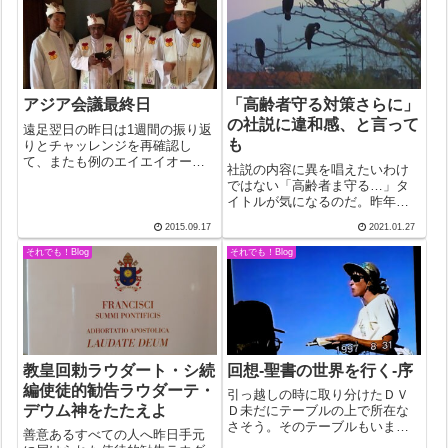
ミサがあるのかも。あの信徒会
長さんどうして...
アジア会議最終日
「高齢者守る対策さらに」
の社説に違和感、と言って
遠足翌日の昨日は1週間の振り返
も
りとチャッレンジを再確認し
て、またも例のエイエイオー。
社説の内容に異を唱えたいわけ
代表が"One couples ! One
ではない「高齢者ま守る…」タ
parish（小教区）！ One
イトルが気になるのだ。昨年度
diocese（教区）！One
の交通死者数は65歳以上の高齢
nation（国）! All of natio...
2015.09.17
2021.01.27
者が7割を超えたという。中でも
歩行中の事故が多いとあった。
それでも！Blog
それでも！Blog
後期高齢のボクに言わせてもら
うなら、確かに鈍くなるのは分
かる。しかし...
教皇回勅ラウダート・シ続
回想‐聖書の世界を行く‐序
編使徒的勧告ラウダーテ・
引っ越しの時に取り分けたＤＶ
デウム神をたたえよ
Ｄ未だにテーブルの上で所在な
さそう。そのテーブルもいまだ
善意あるすべての人へ昨日手元
物置状態が続く。従って、とり