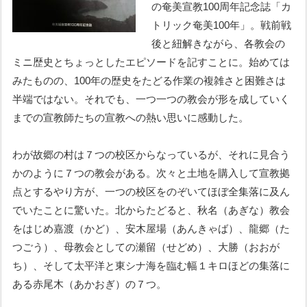
の奄美宣教100周年記念誌「カ
トリック奄美100年」。戦前戦
後と紐解きながら、各教会の
ミニ歴史とちょっとしたエピソードを記すことに。始めては
みたものの、100年の歴史をたどる作業の複雑さと困難さは
半端ではない。それでも、一つ一つの教会が形を成していく
までの宣教師たちの宣教への熱い思いに感動した。
わが故郷の村は７つの校区からなっているが、それに見合う
かのように７つの教会がある。次々と土地を購入して宣教拠
点とするやり方が、一つの校区をのぞいてほぼ全集落に及ん
でいたことに驚いた。北からたどると、秋名（あぎな）教会
をはじめ嘉渡（かど）、安木屋場（あんきゃば）、龍郷（た
つごう）、母教会としての瀬留（せどめ）、大勝（おおが
ち）、そして太平洋と東シナ海を臨む幅１キロほどの集落に
ある赤尾木（あかおぎ）の７つ。