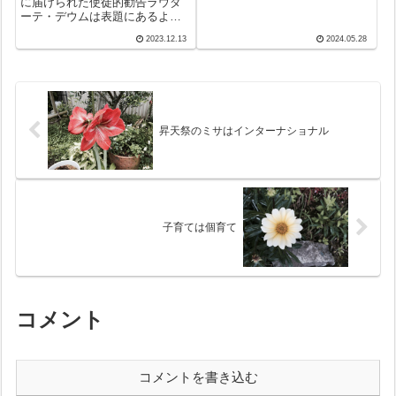
に届けられた使徒的勧告ラウダ
あえず「ここに」が継続中。思
ーテ・デウムは表題にあるよう
わず手に取ったのが最初の訪問
に回勅ラウダート・シの続編と
地ギリシャ篇。なぜかパソコン
2023.12.13
2024.05.28
いうだけあって、わずか1時間半
がうまく受け取ってくれない。
で読める49頁という短編になっ
音楽鑑賞に毎日活...
ている。ラウダート・シから8年
になる今日の世界は、「早く何
とかしない...
昇天祭のミサはインターナショナル
子育ては個育て
コメント
コメントを書き込む