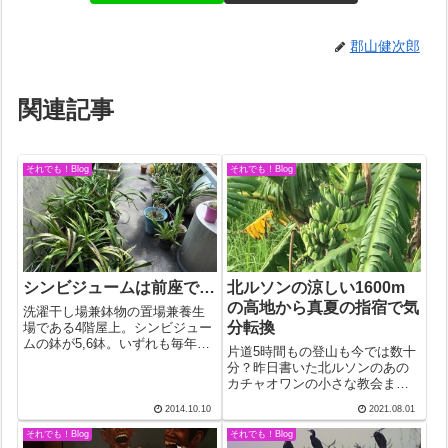
郡山健次郎
関連記事
それでも！Blog
それでも！Blog
シンビジュームは前座で…
北ルソンの涼しい1600m
の高地から真夏の指宿で気
洗濯干し場兼鉢物の置場兼養生
分転換
場である4階屋上。シンビジュー
ムの鉢が5,6鉢。いずれも毎年暮
片道5時間もの登山も今では数十
れの頃に届いたものばかり。部
分？昨日書いた北ルソンのあの
屋の中で鑑賞していたころは水
カチャオワンの小さな教会まで
やりに気を使ったものだが、終
のことだが、ピーター君からの
わってしまったら、水をやった
2014.10.10
2021.08.01
情報だと立派な舗装道路が出来
のがいつだったかも忘れるほど
ているという。当時を思えば夢
それでも！Blog
それでも！Blog
の冷遇にさ...
みたいな話だ。今日は日曜日。