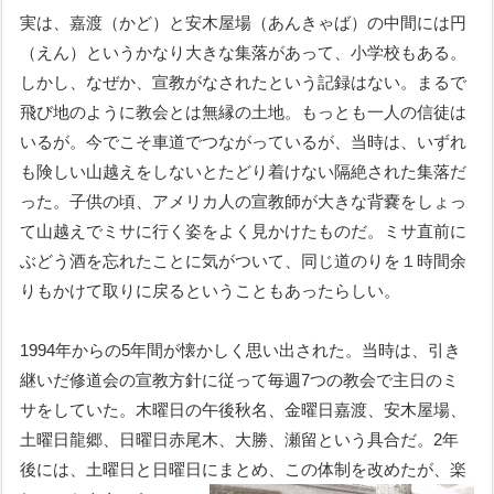
実は、嘉渡（かど）と安木屋場（あんきゃば）の中間には円
（えん）というかなり大きな集落があって、小学校もある。
しかし、なぜか、宣教がなされたという記録はない。まるで
飛び地のように教会とは無縁の土地。もっとも一人の信徒は
いるが。今でこそ車道でつながっているが、当時は、いずれ
も険しい山越えをしないとたどり着けない隔絶された集落だ
った。子供の頃、アメリカ人の宣教師が大きな背嚢をしょっ
て山越えでミサに行く姿をよく見かけたものだ。ミサ直前に
ぶどう酒を忘れたことに気がついて、同じ道のりを１時間余
りもかけて取りに戻るということもあったらしい。
1994年からの5年間が懐かしく思い出された。当時は、引き
継いだ修道会の宣教方針に従って毎週7つの教会で主日のミ
サをしていた。木曜日の午後秋名、金曜日嘉渡、安木屋場、
土曜日龍郷、日曜日赤尾木、大勝、瀬留という具合だ。2年
後には、土曜日と日曜日にまとめ、この体制を改めたが、楽