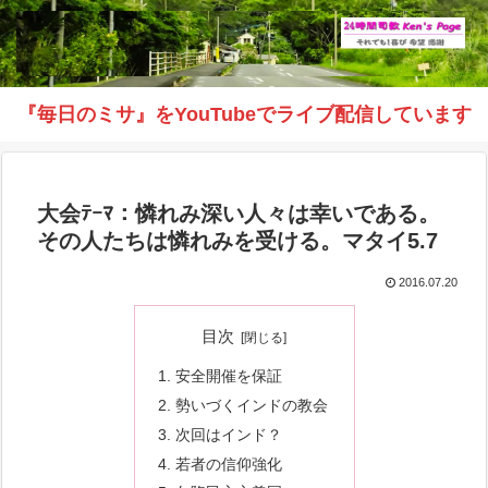
『毎日のミサ』をYouTubeでライブ配信しています
大会ﾃｰﾏ：憐れみ深い人々は幸いである。
その人たちは憐れみを受ける。マタイ5.7
2016.07.20
目次
安全開催を保証
勢いづくインドの教会
次回はインド？
若者の信仰強化