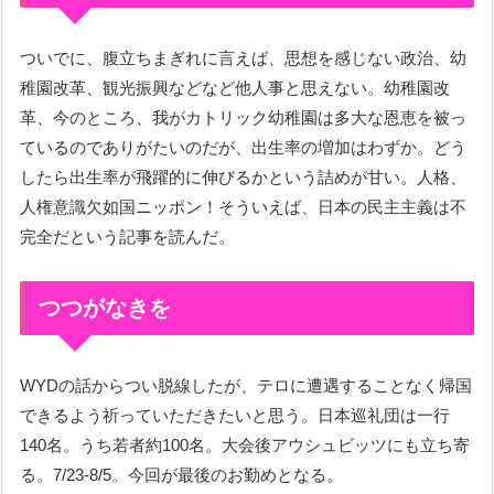
ついでに、腹立ちまぎれに言えば、思想を感じない政治、幼
稚園改革、観光振興などなど他人事と思えない。幼稚園改
革、今のところ、我がカトリック幼稚園は多大な恩恵を被っ
ているのでありがたいのだが、出生率の増加はわずか。どう
したら出生率が飛躍的に伸びるかという詰めが甘い。人格、
人権意識欠如国ニッポン！そういえば、日本の民主主義は不
完全だという記事を読んだ。
つつがなきを
WYDの話からつい脱線したが、テロに遭遇することなく帰国
できるよう祈っていただきたいと思う。日本巡礼団は一行
140名。うち若者約100名。大会後アウシュビッツにも立ち寄
る。7/23-8/5。今回が最後のお勤めとなる。