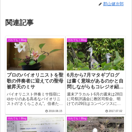
郡山健次郎
関連記事
それでも！Blog
それでも！Blog
プロのバイオリニストを聖
6月から7月マタギブログ
歌の伴奏者に迎えての聖母
は書く意味があるのかと自
被昇天のミサ
問しながらもコレジオ紹介
をしたくてのメモブログ
バイオリニスト伴奏ミサ指宿に
週末アラカルト6月の週末は28日
ゆかりのある高名なバイオリニ
に司祭評議会に教区司祭会、明
ストの”さくらこさん”。信者たち
けての29日はコンベンツスにペ
にはおなじみでも、ボクにとっ
トロパウロの記念日のミサ。今
2019.08.15
2017.07.02
ては初対面かと思いきや、そう
年は、ザべリオ会の神父さんに
ではない、ということだった
声をかけたら、快諾してくれた
それでも！Blog
それでも！Blog
が、記憶が飛んで申し訳ない再
のでのんびりした気分で説教を
会がこの前の11日の日曜日。聖
聞くことができた。かねては聞
母被昇天のミ...
くことのな...