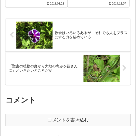
のミサ。各地から30数名の司祭
の空港を一歩出ると20年近く前
2018.03.28
2014.12.07
達が参集し、11時からミサ。最
の光景がそのまま。当時ほどで
初に、ミサの奉献分終了時に病
はないとし...
者の油が祝福され、拝領祈願の
後で洗礼志願者の油、そして聖
香油が祝福さ...
教会はいろいろあるが、それでも人をプラス
にする力を秘めている
「聖書の植物の庭から大地の恵みを皆さん
に」といきたいところだが
コメント
コメントを書き込む