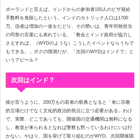
ポーランドと言えば、インドからの参加者150人のビザ発給
手数料を免除したという。インドのカトリック人口は1700
万。信者は増加の一途をたどり、その勢いは、青年司牧担当
の司祭の言葉にも表れている。「教会とインド政府が協力し
さえすれば、（WYDのような）こうしたイベントならうちで
もできる。」ボクの憶測だが、「次回のWYDはインドで」と
いうアピール？
次回はインド？
彼が言うように、200万もの若者の祭典となると「単に宗教
的立場だけでなく文化的政治的視点に立つ必要がある」わけ
で、実際、どこであっても、開催国の交通機関は無料になる
し、教皇が来られるとなれば警察も黙っているわけにいは行
かない。やはり、国を挙げて取り組むのがWYD。次回開催国