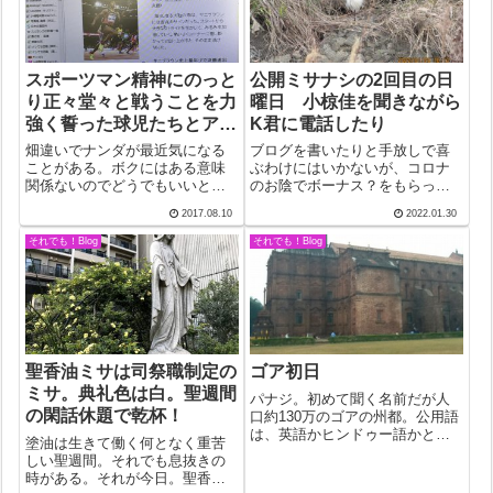
スポーツマン精神にのっと
公開ミサナシの2回目の日
り正々堂々と戦うことを力
曜日 小椋佳を聞きながら
強く誓った球児たちとアス
K君に電話したり
リートにかける大人たちに
畑違いでナンダが最近気になる
ブログを書いたりと手放しで喜
も宣誓を
ことがある。ボクにはある意味
ぶわけにはいかないが、コロナ
関係ないのでどうでもいいと言
のお陰でボーナス？をもらった
えばそうなんだが。ネット配信
感じだ。いずれにしても気分は
2017.08.10
2022.01.30
のニュースでもテレビのスポー
気まま。小椋佳を女子駅伝に変
ツ番組でも注目されている日の
えてみたら、我らが指宿は12
それでも！Blog
それでも！Blog
丸を胸にした明らかに「日本人
位、つまり最下位。では、我が
ではない日本勢」選手。当初、
奄美はと目をこらすと11位。ガ
「日本も国際的に...
クッ！思わずブ...
聖香油ミサは司祭職制定の
ゴア初日
ミサ。典礼色は白。聖週間
パナジ。初めて聞く名前だが人
の閑話休題で乾杯！
口約130万のゴアの州都。公用語
は、英語かヒンドゥー語かと思
塗油は生きて働く何となく重苦
いきや、これまた初めて耳にす
しい聖週間。それでも息抜きの
るコンカニ語。それにしてもム
時がある。それが今日。聖香油
ンバイには少し失望。ピカピカ