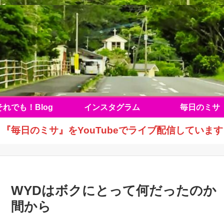
それでも！Blog
インスタグラム
毎日のミサ
『毎日のミサ』をYouTubeでライブ配信しています
WYDはボクにとって何だったのか（7
間から