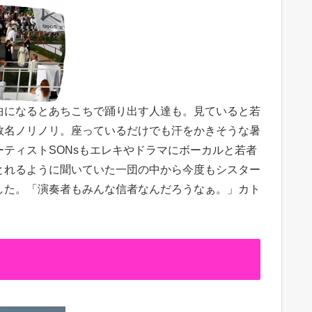
曲になるとあちこちで踊り出す人達も。見ていると若
数名ノリノリ。座っているだけでも汗をかきそうな暑
ティストSONsもエレキやドラマにボーカルと若者
とれるように聞いていた一団の中から今度もシスター
した。「演奏者もみんな信者なんだろうなぁ。」カト