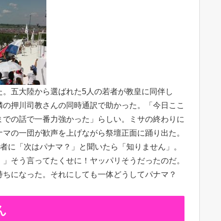
た。五大陸から選ばれた5人の若者が教皇に同伴し
隣の押川司教さんの同時通訳で助かった。「今日ここ
までの話で一番力強かった」らしい。ミサの終わりに
ナマの一団が歓声を上げながら祭壇正面に踊り出た。
若者に「次はパナマ？」と聞いたら「知りません」。
。」そう言ってたくせに！ヤッパリそうだったのだ。
持ちになった。それにしても一体どうしてパナマ？
ん