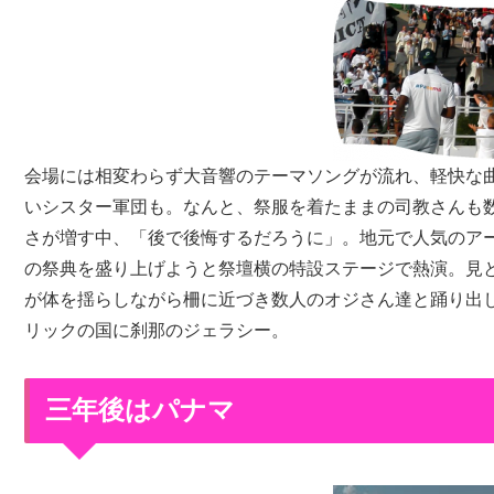
会場には相変わらず大音響のテーマソングが流れ、軽快な
いシスター軍団も。なんと、祭服を着たままの司教さんも
さが増す中、「後で後悔するだろうに」。地元で人気のアー
の祭典を盛り上げようと祭壇横の特設ステージで熱演。見
が体を揺らしながら柵に近づき数人のオジさん達と踊り出
リックの国に刹那のジェラシー。
三年後はパナマ