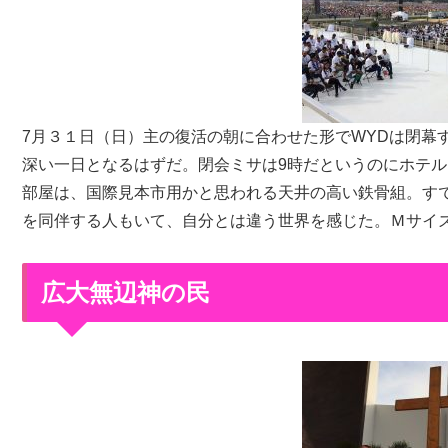
7月３１日（日）主の復活の朝に合わせた形でWYDは閉幕
深い一日となるはずだ。閉会ミサは9時だというのにホテル
部屋は、国際見本市用かと思われる天井の高い鉄骨組。す
を同伴する人もいて、自分とは違う世界を感じた。Ｍサイ
広大無辺神の民