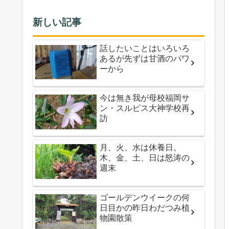
新しい記事
話したいことはいろいろ
あるが先ずは甘酒のパワ
ーから
今は無き我が母校福岡サ
ン・スルピス大神学校再
訪
月、火、水は休養日。
木、金、土、日は怒涛の
週末
ゴールデンウイークの何
日目かの昨日わだつみ植
物園散策