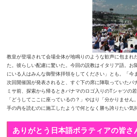
教皇が登場されて会場全体が地鳴りのような歓声に包まれ
た。彼らしい配慮に驚いた。今回の説教はイタリア語。お
にいる人はみんな御聖体拝領をしてください」とも。「今
次回開催国が発表されると、すぐ下の席に陣取っていたパ
ミサ前、探索から帰るときパナマのロゴ入りのTシャツの
「どうしてここに座っているの？」やはり「分かりません
手の内を読むのに施工したようで何となく勝ち誇りたい気
ありがとう日本語ボラティアの皆さ