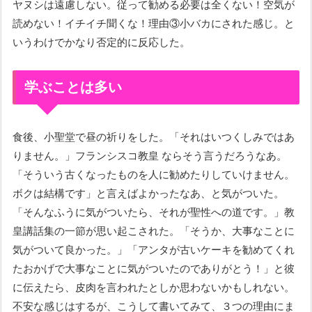
ヤヌシは遠慮しない。従って勧める必要は全くない！空気が
読めない！イチイチ聞くな！理由③小バカにされた感じ。と
いうわけでかなり否定的に反応した。
学ぶことは多い
食後、小聖堂で昼の祈りをした。「それはいつくしみではあ
りません。」フランシスコ教皇 ならそう言うだろうなあ。
「そういう古くなったものを人に勧めたりしていけません。
ボクは結構です」と言えばよかったなあ、と気がついた。
「そんなふうに気がついたら、それが聖性への道です。」教
皇講話集の一節が思い起こされた。「そうか、大事なことに
気がついて良かった。」「アンタが古いケーキを勧めてくれ
たおかげで大事なことに気がついたのでありがとう！」と彼
に伝えたら、皮肉を言われたとしか思わないかもしれない。
不安な感じはするが、こうして書いてみて、３つの理由にま