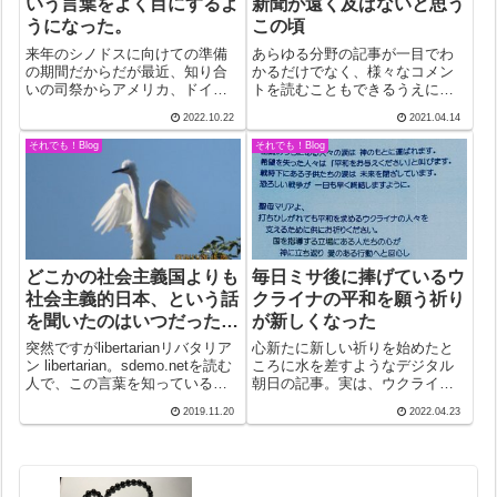
いう言葉をよく目にするよ
新聞が遠く及ばないと思う
うになった。
この頃
来年のシノドスに向けての準備
あらゆる分野の記事が一目でわ
の期間だからだが最近、知り合
かるだけでなく、様々なコメン
いの司祭からアメリカ、ドイ
トを読むこともできるうえに、
ツ、スペインの教会のシノドス
記事に対してコメントを送るこ
2022.10.22
2021.04.14
に向けての取り組みの様子が送
ともできる。1人で納得したり、
られてくる。彼の翻訳によるも
異を唱えたりするのでなく、こ
それでも！Blog
それでも！Blog
のだが、その文書を読んでいる
うした横広がりのダイナミック
と、少なくともこの三つの教会
な購読ができることが魅力だ。
の本気度が感じられ...
今朝の記事も興...
どこかの社会主義国よりも
毎日ミサ後に捧げているウ
社会主義的日本、という話
クライナの平和を願う祈り
を聞いたのはいつだった
が新しくなった
か。
突然ですがlibertarianリバタリア
心新たに新しい祈りを始めたと
ン libertarian。sdemo.netを読む
ころに水を差すようなデジタル
人で、この言葉を知っている人
朝日の記事。実は、ウクライナ
は少ないと思う。ボクも数日
にいるネオナチが問題だ、と。
2019.11.20
2022.04.23
前、初めて目にした。自由至上
ネオナチとは白人至上主義のこ
主義者という訳がついていて、
とでかつてのあのドイツのナチ
アメリカ北部のニューハンプシ
に限りなく近い人達のことらし
ャー州に...
い。勇敢にも製鉄所に立てこも
って徹底抗戦を続...