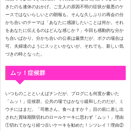
きたのも連休のおかげ。ご主人の原因不明の症状が最悪のケ
ースではないらしいとの朗報も。そんな久しぶりの再会の分
かち合いのテーマは「あなたに感謝したいことは何か。それ
をあなたに伝えるのはどんな感じか？」今回も感動的な分か
ち合いばかり。分かち合いの公表は厳禁だが、ボクの場合は
可。夫婦達のようにスッといかないが、それでも、新しい気
づきの時となった。
ムッ！症候群
いつものことといえばナンだが、ブログにも何度か書いた
「ムッ！」症候群。公共の場ではかなり緩和したのだが、ミ
ウチにはまだ。「司教さん、食べますか？」目の前に差し出
された賞味期限切れのロールケーキに思わず「ムッ！」理由
①切れてかなり経つ古いケーキを勧めた！シツレイ！理由②