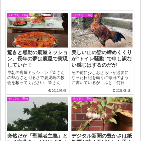
それでも！Blog
それでも！Blog
驚きと感動の鹿屋ミッショ
美しい山の話の締めくくり
ン。長年の夢は鹿屋で実現
が”トイレ騒動”で申し訳な
していた！
い感じはするのだが
早朝の鹿屋ミッション「皆さん
その前に少しおさらいが必要に
の熱心さと明るさで鹿児島の教
なった日記を頼りに毎日のよう
会を救ってください。皆さん
に書いているが、ふと「何日目
は、日本人と共に生活するため
になるんだろう」と思って原稿
2016.07.03
2021.08.18
日本きています。教会の中でも
に目をやると、12月17日にバギ
主日のミサに一緒に参加してく
オから山に入ってパリーナで一
それでも！Blog
それでも！Blog
ださるとうれしいです。」こと
泊、バクンで一泊、そしてアン
あるごとに、あの元気なフィリ
プソガンで一泊ということでま
ピンレディーたちに...
だ三日しかた...
突然だが「聖職者主義」と
デジタル新聞の豊かさは紙