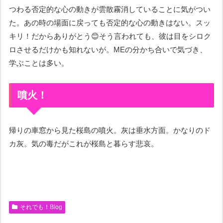
つわる否定的な心の動きが雲散霧消していることに気がつい
た。あの時の場面に戻っても否定的な心の動きはない。スッ
キリ！だからありがとう😊そう言われても、彼は目をシロク
ロさせるだけかも知れないが。MEの分かち合いで気づき、
学ぶことは多い。
噴火！
帰りの車窓から見た桜島の噴火。灰は垂水方面。かなりのド
カ灰。気の毒だがこれが桜島と暮らす悲哀。
それでも！Blog