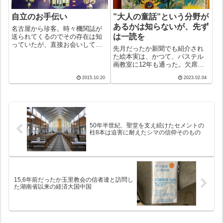
自立のお手伝い
”大人の童話”という分野が
あるかは知らないが、先ず
名古屋から珍客。時々機関誌が
は一読を
送られてくるのでその存在は知
っていたが、直接お会いして実
先月だったか新聞でも紹介され
態を少し理解できた。日本カト
た絵本実は、かつて、パステル
リック障害者連絡協議会。会長
画教室に12年も通った。欠席が
さんとの約一時間の面談はボク
多くてまじめな生徒ではなかっ
の認識をまた広くしてくれる有
2015.10.20
2023.02.04
たのだが、先生の直截な指導に
意義なひと時だった。パンフの
は言葉の力を感じたものだ。主
表紙のロゴは、聖...
宰の先生はかつて8年間勤めた吉
野教会の信徒川崎先生。その先
生が本書の著...
50年半世紀、聖堂を支え続けたセメントの
柱8本は迫害に耐えたシマの信仰そのもの
15,6年前だったか玉里教会の信者達と訪問し
た湖南省以来の経済大国中国