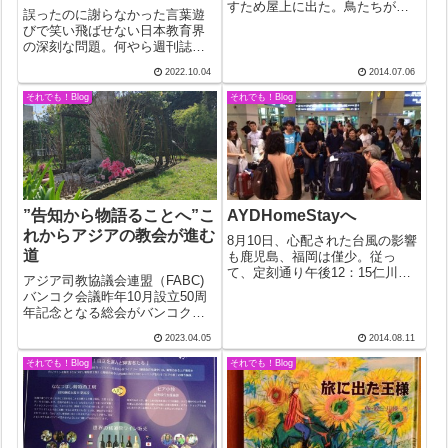
すため屋上に出た。鳥たちが落
誤ったのに謝らなかった言葉遊
としたに違いないのだが、縦横
びで笑い飛ばせない日本教育界
に根を張るガジュマルの一種か
の深刻な問題。何やら週刊誌の
と思われる植物が住み着いた？
すっぱ抜き記事みたいになった
のはいつ頃のことか。根こそぎ
2022.10.04
2014.07.06
が、今朝のデジタル朝日の記事
にしたつもりでも壁との隙間深
に「またか！」と怒りが込み上
それでも！Blog
それでも！Blog
く根を張っている...
げた。過ちを犯した本人は表に
出ないで関係ない人が四人も最
敬礼で謝っている...
”告知から物語ることへ”こ
AYDHomeStayへ
れからアジアの教会が進む
8月10日、心配された台風の影響
道
も鹿児島、福岡は僅少。従っ
て、定刻通り午後12：15仁川空
アジア司教協議会連盟（FABC)
港着。そして、出迎えのビアン
バンコク会議昨年10月設立50周
ネとフランシスコとの無事の再
年記念となる総会がバンコクで
開。早速、一晩の投宿先である
開催されたことはすでにカトリ
空港近くのビアンネ神学生宅
2023.04.05
2014.08.11
ック新聞で読んだ。今日手にし
へ。母上との再会は4年振り？小
た最新号に紹介されていたのは
それでも！Blog
それでも！Blog
一時間の休...
その会議を受けて確認されたと
いうこれからアジアの教会が進
むべき道...