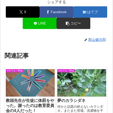
シェアする
X
Facebook
はてブ
LINE
コピー
郡山健次郎
関連記事
それでも！Blog
それでも！Blog
教頭先生が生徒に体罰をや
夢のカラシダネ
った。謝ったのは教育委員
何かと話題の絶えないカラシダ
会の4人だった！
ネ。またまた登場。洗濯物を干