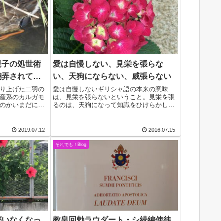
親子の処世術
愛は自慢しない、見栄を張らな
翻弄されて…
い、天狗にならない、威張らない
り上げた二羽の
愛は自慢しないギリシャ語の本来の意味
産系のカルガモ
は、見栄を張らないということ。見栄を張
のかいまだに謎
るのは、天狗になって知識をひけらかした
るための秘策
り、出しゃばることだからです。愛の人と
に気が付いた。
いうのは、自分自身について多くを語ろう
ろに降下して、
としないだけでなく他の人に話題を向けよ
2019.07.12
2016.07.15
うとします。つ...
それでも！Blog
がいなくなっ
教皇回勅ラウダート・シ続編使徒