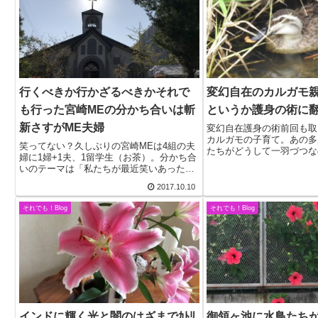
行くべきか行かざるべきかそれで
変幻自在のカルガモ
も行った宮崎MEの分かち合いは斬
というか護身の術に
新さすがME夫婦
変幻自在護身の術前回も取
カルガモの子育て。あの多
笑ってない？久しぶりの宮崎MEは4組の夫
たちがどうして一羽づつな
婦に1婦+1夫、1留学生（お茶）。分かち合
は解けないが、子どもを守
いのテーマは「私たちが最近笑いあったの
が、あのヒバリと同じこと
はいつ、どんなこと？それを思うとどんな
ヒバリは巣から離れたとこ
2017.10.10
感じか？」夫婦たちの笑いは、なるほど楽
巣まで小走りす...
しいものだったが、ボクの場合、さすがに
それでも！Blog
それでも！Blog
落ち込...
インドに輝く光と闇のはざまでｶﾄﾘ
御領ヶ池に水鳥たち