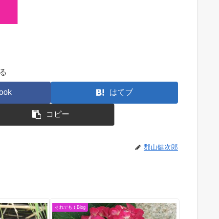
る
ook
はてブ
コピー
郡山健次郎
それでも！Blog