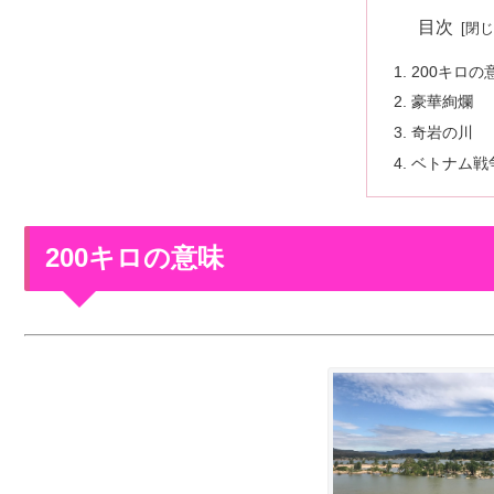
目次
200キロの
豪華絢爛
奇岩の川
ベトナム戦
200キロの意味