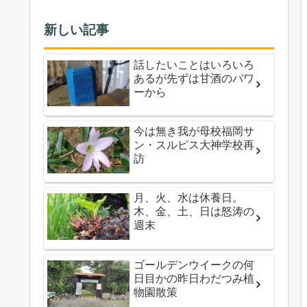
新しい記事
話したいことはいろいろ
あるが先ずは甘酒のパワ
ーから
今は無き我が母校福岡サ
ン・スルピス大神学校再
訪
月、火、水は休養日。
木、金、土、日は怒涛の
週末
ゴールデンウイークの何
日目かの昨日わだつみ植
物園散策