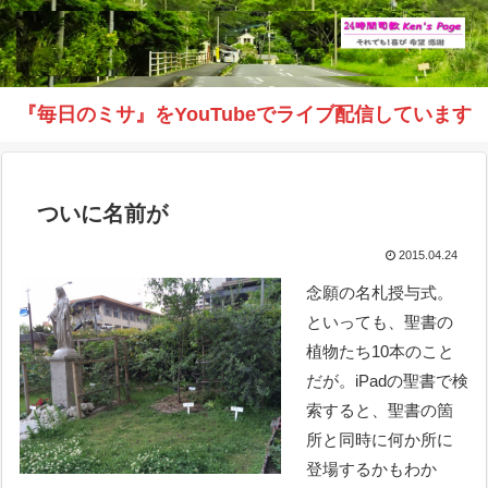
『毎日のミサ』をYouTubeでライブ配信しています
ついに名前が
2015.04.24
念願の名札授与式。
といっても、聖書の
植物たち10本のこと
だが。iPadの聖書で検
索すると、聖書の箇
所と同時に何か所に
登場するかもわか