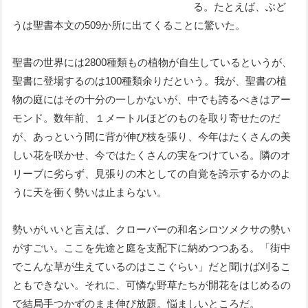
る。たとえば、ぶど
うは聖書本文の509か所に出てくることに驚いた。
聖書の世界には2800種類もの植物が自生しているというが、
聖書に登場するのは100種類余りだという。我が、聖書の植
物の庭にはその十分の一しかないが、中でも誇るべきはアー
モンド。数年前、１メートルほどのものを取り寄せたのだ
が、あっという間に背が伸び枝を張り、今年はたくさんの美
しい花を咲かせ、今ではたくさんの実をつけている。隣のオ
リーブに劣らず、見張りの木としての自覚を誇示するかのよ
うに天を衝く勢いは止まらない。
勢いがいいと言えば、クローバーの和名シロツメクサの勢い
がすごい。ここを先途と庭を支配下に納めつつある。「街中
でこんな草が生えているのはここぐらい」だと聞けば刈るこ
ともできない。それに、可憐な野草たちが開花をはじめるの
で結局手つかずのまま伸び放題。悩ましいところだ。