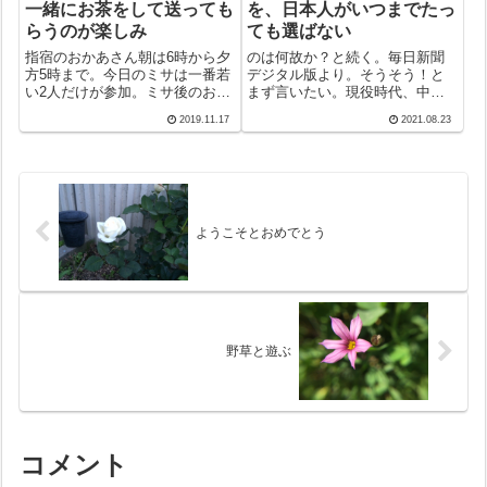
一緒にお茶をして送っても
を、日本人がいつまでたっ
らうのが楽しみ
ても選ばない
指宿のおかあさん朝は6時から夕
のは何故か？と続く。毎日新聞
方5時まで。今日のミサは一番若
デジタル版より。そうそう！と
い2人だけが参加。ミサ後のお茶
まず言いたい。現役時代、中学
会で聞くと、「先輩たちは休
校から大学まで卒業式には声が
2019.11.17
2021.08.23
み。疲れた」とのこと。何時か
かかった。当然祝詞を述べるの
ら何時まで働くのか聞いた答え
だが、原稿にしたことがない。
が冒頭の時間帯。一日、11時間
メモはテーブルに置くのだが、
も働いていることが分かった。
それも気休めでほとんど目にす
一同、「そ...
ることはなかった...
ようこそとおめでとう
野草と遊ぶ
コメント