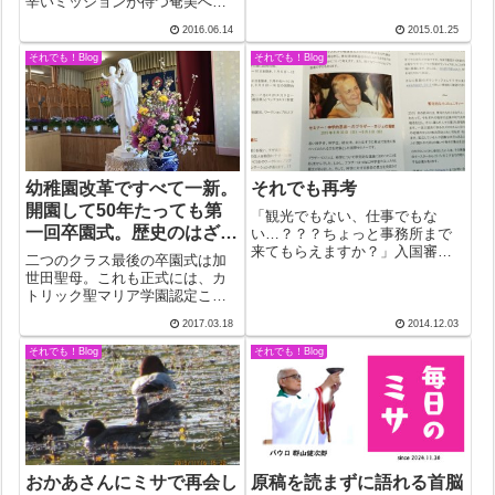
辛いミッションが待つ奄美へ。1
日配信のUCANEWS、まず目に
日置いて東京。オーケストラで
2016.06.14
2015.01.25
飛び込んだ記事は、 “ゴア州政府
のホルン奏者を目指して修業中
の援助を巡り信者分裂 “というも
の甥との夕食は彼好みの牛タン
それでも！Blog
それでも！Blog
のだった。実は、今月14日
定食。有楽町のガード下の店に
（水...
入ったが電車の音が気にならな
い。牛タンその...
幼稚園改革ですべて一新。
それでも再考
開園して50年たっても第
「観光でもない、仕事でもな
一回卒園式。歴史のはざま
い…？？？ちょっと事務所まで
来てもらえますか？」入国審査
で巣立った21名。
二つのクラス最後の卒園式は加
の係官は困惑した。取調室に行
世田聖母。これも正式には、カ
くともう一人の係官と共にパス
トリック聖マリア学園認定こど
ポートをめくりながら不信感を
も園加世田聖母幼稚園となる。
あらわにした。出入国のスタン
2017.03.18
2014.12.03
ここでは、卒園証書ではなく保
プがあまりにも多かったから
育証書授与式。「以下同文」が
それでも！Blog
それでも！Blog
だ。「で、どこから来...
導入されていたのでスムーズ。
縦割り保育によるモンテッソー
リ幼稚園でのクラ...
おかあさんにミサで再会し
原稿を読まずに語れる首脳