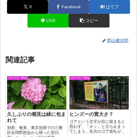
X
Facebook
はてブ
LINE
コピー
郡山健次郎
関連記事
それでも！Blog
それでも！Blog
久しぶりの潮見は緑に包ま
ヒンズーの寛大さ？
れて
ゴアという文字が目に留まると
思わず、「オッ」と立ち止まっ
別府、奄美、東京別府での三教
てしまう。先月のゴア巡礼がま
区合同黙想会から帰った翌日、
だ生々しいからだと思う。今月9