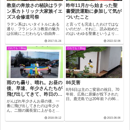
教皇の奔放さの秘訣はラテ
昨年11月から始まった聖
ン系カトリック大家族イエ
書愛読運動に参加して気が
ズス会修道司祭
ついたこと
ラテン系はいいタイトルにある
と言っても完走したわけではな
通り、フランシスコ教皇の魅力
いのだが…それに、読み始めた
は伝統にこだわらない自由奔放
のはいわゆる聖書というよりは
さ。住まいは宮殿ではなくバチ
限りなく聖書に近い読み物。以
2017.01.24
2022.02.06
カン職員宿舎。ミサは共同司
前紹介した”ガリラヤのイエシュ
式。食事も職員と一緒。職員と
ー”。完走者が教区報に次々と発
それでも！Blog
それでも！Blog
いっても、大司教や枢機卿たち
表されているが、読了した皆さ
ではあるが、要するに、特別待
んに是非勧めたい。とくに、ヨ
遇を望まない。ボク...
ハネ17章は...
雨のち曇り、晴れ。お昼の
86災害
後、早速、年少さんたちが
8月6日は主のご変容の祝日。70
飛び出してきて、昨日の練
年前、広島に原爆が投下された
日。鹿児島では20年前？の86水
習の続きを始めた
がんばれ年少さんお昼の後、一
害。だから今日は86災害の日。
番に飛び出してきたのは年少さ
それにしても、マリア様無原罪
ん。二階の園長室に上がるとか
の御宿りの祝日の12月8日の開戦
わいい童謡が聞こえてきた。年
日といい、被昇天祭の8月15日の
2018.09.12
2015.08.06
少さんのポンポン体操。大きな
終戦といい、戦争も水害も教...
ポンポンを両手にしているので
勝手にそう呼んでいるが、正確