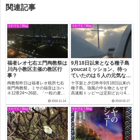
関連記事
それでも！Blog
それでも！Blog
福者レオ七右エ門殉教祭は
9月18日以来となる種子島
川内小教区主催の教区行
youcatミッション、待っ
事？
ていたのは５人の元気な子
どもたちと大人が１０人ほ
殉教祭昨日は福者レオ税所七右
十字架と夕日昨年9月18日以来の
ど
衛門殉教祭。ミサの福音はヨハ
種子島。強風の中を物ともせず
ネ12章24〜26節。「一粒の麦
高速船トッピーは定刻どおり4時
が…」の箇所。大阪釜ヶ崎で労
38分に西之表港に着岸した。司
2016.11.14
2019.02.17
働者たちと暮らしながら聖書の
祭館2階のいつもの部屋に上がる
研究を続けるあの本田神父さん
とお御堂の十字架の後ろの雲間
それでも！Blog
それでも！Blog
の訳を手にとって驚いた。24節
のまだ若い夕日が辺りを染め始
の「一粒の麦が…」云々の部分
めていた。デジカメに数枚収め
はいいとし...
た。な...