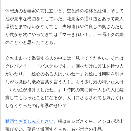
休憩所の吾妻家の前に立つと、空と緑の松林と紅梅、そして
池が見事な構図をなしていた。花見客の通り道とあって衆人
環視とまではいかなくても、夫婦連れや仲良しの奥さんたち
が次から次にやってきては「マーきれい！」。一瞬ボクの絵
のことかと思ったことも。
立ち止まって鑑賞する人の中には「見せてください。それは
クレパス？」。「パステルです。」画材だけに興味を持つ人
がいたり、「絵心のある人はいいねー」と絵には興味を引き
ながら微妙な褒め言葉を言う人も。もう少し気の利いた人は
「いい絵が描けましたね。」１時間の間に何十人もの人に鑑
賞してもらったことになるが、人目にさらされても気おくれ
しなくなったのは年季のせい？
吉野公園
動画でお楽しみください
。桜はヨシズさくら。メジロが沢山
飛び交い、望遠で激写する人も。右がボクの作品。