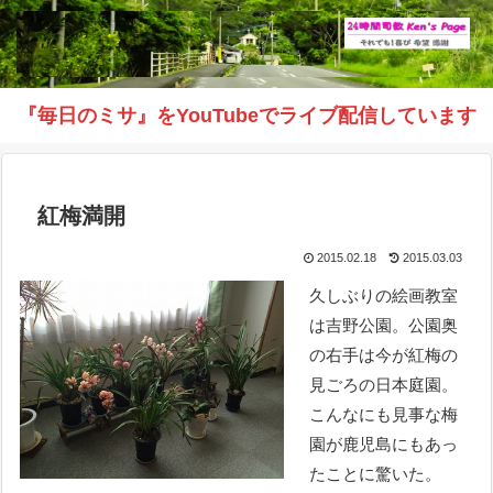
『毎日のミサ』をYouTubeでライブ配信しています
紅梅満開
2015.02.18
2015.03.03
久しぶりの絵画教室
は吉野公園。公園奥
の右手は今が紅梅の
見ごろの日本庭園。
こんなにも見事な梅
園が鹿児島にもあっ
たことに驚いた。