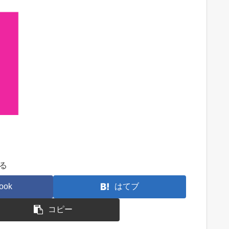
節
に
は
上
下
矢
印
キ
ー
を
使
る
っ
て
ook
はてブ
く
コピー
だ
さ