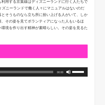
も利用する京葉線はディズニーランドに行く人たちで
ィズニーランドで働く人々にマニュアルはないのだ
落とそうものなら立ち所に拾い上げる人がいて、しか
頃、その姿を見てボランティアになった人もいるほ
い環境を作り出す精神が素晴らしい。その姿を見るた
ボ
00:00
リ
ュ
ー
ム
調