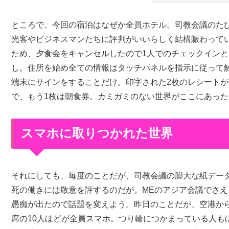
ところで、今回の宿泊はなぜか全員ホテル。司教会議のた
光客やビジネスマンたちに評判がいいらしく結構賑わって
ため、夕食会をキャンセルしたので1人でのチェックイン
し。住所を始め全ての情報はタッチパネルを指示に従って
端末にサインをすることだけ。印字された2枚のレシートが
で、もう1枚は朝食券。カミガミのない世界がここにあった
スマホに取りつかれた世界
それにしても、毎度のことだが、司教会議の膨大な紙デー
死の働きには敬意を評するのだが。MEのアジア会議でさえ
愚痴が出たので話題を変えよう。昨日のことだが、空港か
席の10人ほどが全員スマホ。つり輪につかまっている人も