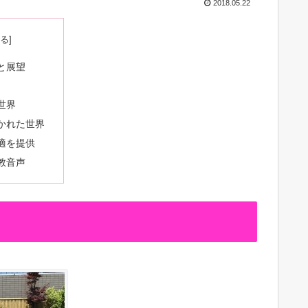
2018.05.22
と展望
世界
かれた世界
適を提供
教音声