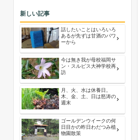
新しい記事
話したいことはいろいろ
あるが先ずは甘酒のパワ
ーから
今は無き我が母校福岡サ
ン・スルピス大神学校再
訪
月、火、水は休養日。
木、金、土、日は怒涛の
週末
ゴールデンウイークの何
日目かの昨日わだつみ植
物園散策