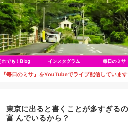
それでも！Blog
インスタグラム
毎日のミサ
『毎日のミサ』をYouTubeでライブ配信しています
東京に出ると書くことが多すぎる
富 んでいるから？