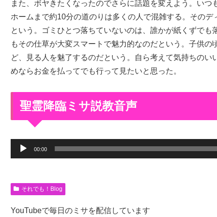
また、ボヤきたくなったのでさらに話題を変えよう。いつ
ホームまで約10分の道のりは多くの人で混雑する。そのデ
という。ゴミひとつ落ちていないのは、誰かが紙くずでも
もその仕草が大変スマートで魅力的なのだという。子供の
ど、見る人を魅了するのだという。自ら考えて気持ちのい
めならお金を払ってでも行って見たいと思った。
聖霊降臨ミサ説教音声
音
00:00
声
プ
レ
それでも！Blog
ー
YouTubeで毎日のミサを配信しています
ヤ