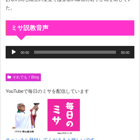
た。
ミサ説教音声
音
00:00
00:00
声
プ
レ
それでも！Blog
ー
YouTubeで毎日のミサを配信しています
ヤ
ー
チャンネル登録してくださると嬉しいです