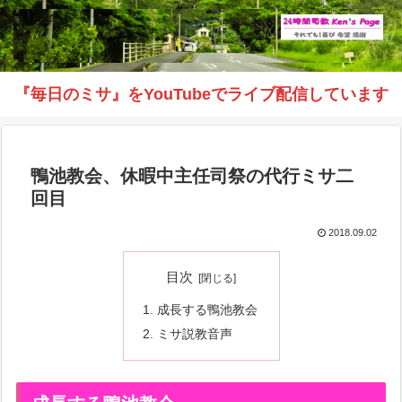
『毎日のミサ』をYouTubeでライブ配信しています
鴨池教会、休暇中主任司祭の代行ミサ二
回目
2018.09.02
目次
成長する鴨池教会
ミサ説教音声