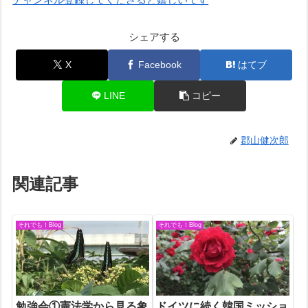
シェアする
X
Facebook
はてブ
LINE
コピー
郡山健次郎
関連記事
それでも！Blog
それでも！Blog
勉強会①憲法学から見る象
ドイツに続く韓国ミッショ