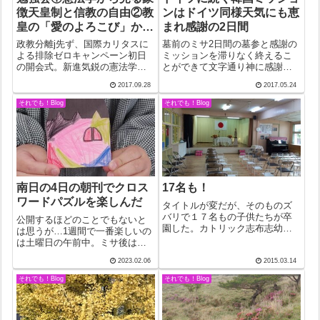
徴天皇制と信教の自由②教
ンはドイツ同様天気にも恵
皇の「愛のよろこび」から
まれ感謝の2日間
家庭の諸事項へのアプロー
政教分離j先ず、国際カリタスに
墓前のミサ2日間の墓参と感謝の
チ
よる排除ゼロキャンペーン初日
ミッションを滞りなく終えるこ
の開会式。新進気鋭の憲法学者
とができて文字通り神に感謝。
の講義は休みなしの2時間。話は
もっとも、当初予定した22日初
2017.09.28
2017.05.24
政教分離の解説から。フランス
日の墓前ミサは後援会の都合で
とアメリカの違いは興味深かっ
昨日23日午前11時に変更。墓地
それでも！Blog
それでも！Blog
た。フランスは強い国家と強い
はインチョン市内から40分ほど
宗教（カトリック）を切り離す
の丘の上。広大な教会墓地の一
ことで両者の...
角は聖...
南日の4日の朝刊でクロス
17名も！
ワードパズルを楽しんだ
タイトルが変だが、そのものズ
バリで１７名もの子供たちが卒
公開するほどのことでもないと
園した。カトリック志布志幼稚
は思うが…1週間で一番楽しいの
園にとっては空前の数字。だか
は土曜日の午前中。ミサ後は、
ら、も！なのだ。それに、１０
朝礼もなくコーヒー片手に新聞
2023.02.06
2015.03.14
名にも満たなかった教職員も今
タイム。この日目についたのが
では倍増の２０数名。子供の増
この写真のパズル。親友夫妻か
それでも！Blog
それでも！Blog
加もさることながら、子供たち
ら「ハマっている」と聞いたこ
を預かるスタッフ...
とがある。「ドレドレ…フムフ
ム。お、分った...