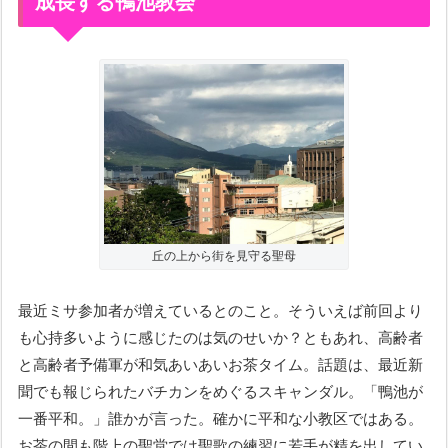
成長する鴨池教会
丘の上から街を見守る聖母
最近ミサ参加者が増えているとのこと。そういえば前回より
も心持多いように感じたのは気のせいか？ともあれ、高齢者
と高齢者予備軍が和気あいあいお茶タイム。話題は、最近新
聞でも報じられたバチカンをめぐるスキャンダル。「鴨池が
一番平和。」誰かが言った。確かに平和な小教区ではある。
お茶の間も階上の聖堂では聖歌の練習に若手が精を出してい