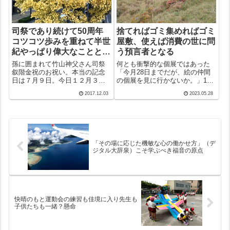
司祭であり続けて50周年
捨てればゴミ集めればゴミ
コツコツ歩みを重ねて半世
屋敷、使えば消費の世に問
紀やっぱり偉大なこととに
う預言者となる
違いない
孫に囲まれて竹山神父さん司祭
何とも衝撃的な個展ではあった
叙階金祝のお祝い。本当の記念
「今月28日までだが、絵の仲間
日は７月９日。今日１２月３日
の個展を見に行かないか。」10
はザビエル様がサンシャン島で
日ほど前だったか、友人からそ
2017.12.03
2023.05.28
天に召された日。心のともしび
んな意味のラインが入ったの
で重責を担って頑張っている小
は。昨年のクリスマス天草巡礼
川師の叙階記念日。今日５０周
に同行した二人のご婦人を誘っ
年を祝うことになった意義は大
て都城美術館に行くことに。結
きい。説教音声と...
論から言えば、...
「その場に応じた機敏な心の働かせ方」（デ
ジタル大辞泉）こそ学ぶべき福音の原点
快晴のもと運動会の練習も佳境に入り先生も
子供たちも一緒？懸命