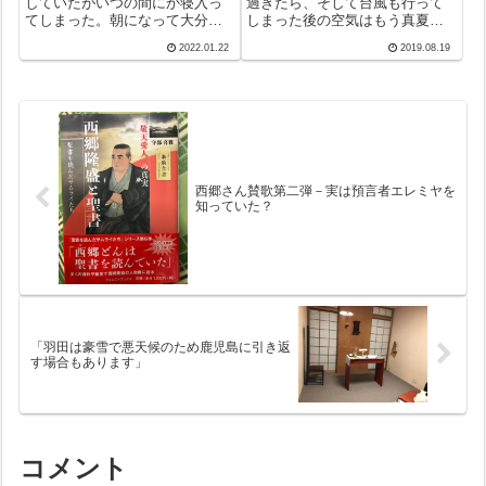
していたがいつの間にか寝入っ
過ぎたら、そして台風も行って
てしまった。朝になって大分が
しまった後の空気はもう真夏の
震源地と知って驚いた。そうい
それとは違う。夕方の二反田川
2022.01.22
2019.08.19
えば、トンガも大変なことにな
を渡る風もさわやか。そしてこ
っているしいが。大変といえ
こは、小さな生き物たちとの出
ば、ついに指宿でもオミクロン
会いの場でもある。今日は彼ら
発生。2園が閉鎖中と聞けば、明
の素顔を紹介したい。カニさん
日は我が身かビ...
が主だが。気分...
西郷さん賛歌第二弾－実は預言者エレミヤを
知っていた？
「羽田は豪雪で悪天候のため鹿児島に引き返
す場合もあります」
コメント