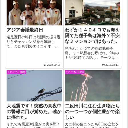
が声をかける。「次のおともだ
ち、と言っ...
アジア会議最終日
わずか１４０キロでも海を
隔てた種子島は海外？不安
遠足翌日の昨日は1週間の振り返
なミッションではあった。
りとチャッレンジを再確認し
て、またも例のエイエイオー。
光あれ！かつての宣教地種子
代表が"One couples ! One
島、ミニ黙想会に呼ばれ、9時の
parish（小教区）！ One
ミサ後1時間の話し。テーマは
diocese（教区）！One
「混沌から秩序と調和へ」。大
nation（国）! All of natio...
2015.09.17
2018.02.11
好きな創世記1章1節から3節。
「初めに、神は天地を創造され
それでも！Blog
それでも！Blog
た。地は混沌であって、闇が深
淵の面にあり、神の霊が水の面
を動いていた。...
大地震です！突然の真夜中
二反田川に住む生き物たち
の警報に目が覚めた。確か
の一つ一つが個性豊かで楽
に揺れた。
しい
それでも震度3程度かと実を堅く
カニ村の住ニンたち8日の立秋を