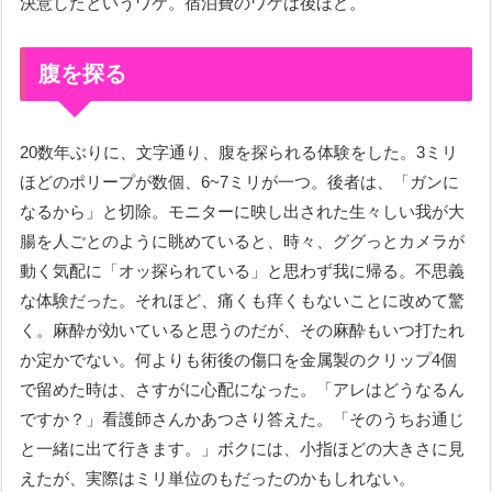
決意したというワケ。宿泊費のワケは後ほど。
腹を探る
20数年ぶりに、文字通り、腹を探られる体験をした。3ミリ
ほどのポリープが数個、6~7ミリが一つ。後者は、「ガンに
なるから」と切除。モニターに映し出された生々しい我が大
腸を人ごとのように眺めていると、時々、ググっとカメラが
動く気配に「オッ探られている」と思わず我に帰る。不思義
な体験だった。それほど、痛くも痒くもないことに改めて驚
く。麻酔が効いていると思うのだが、その麻酔もいつ打たれ
か定かでない。何よりも術後の傷口を金属製のクリップ4個
で留めた時は、さすがに心配になった。「アレはどうなるん
ですか？」看護師さんかあつさり答えた。「そのうちお通じ
と一緒に出て行きます。」ボクには、小指ほどの大きさに見
えたが、実際はミリ単位のもだったのかもしれない。