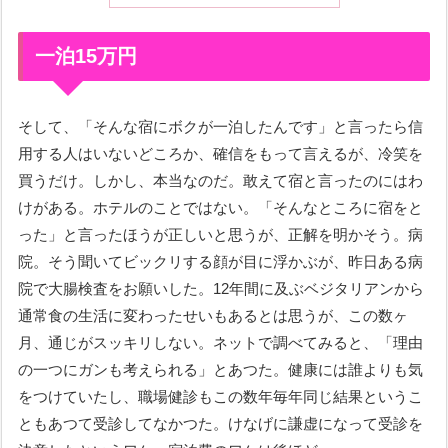
一泊15万円
そして、「そんな宿にボクが一泊したんです」と言ったら信
用する人はいないどころか、確信をもって言えるが、冷笑を
買うだけ。しかし、本当なのだ。敢えて宿と言ったのにはわ
けがある。ホテルのことではない。「そんなところに宿をと
った」と言ったほうが正しいと思うが、正解を明かそう。病
院。そう聞いてビックリする顔が目に浮かぶが、昨日ある病
院で大腸検査をお願いした。12年間に及ぶベジタリアンから
通常食の生活に変わったせいもあるとは思うが、この数ヶ
月、通じがスッキリしない。ネットで調べてみると、「理由
の一つにガンも考えられる」とあつた。健康には誰よりも気
をつけていたし、職場健診もこの数年毎年同じ結果というこ
ともあつて受診してなかつた。けなげに謙虚になって受診を