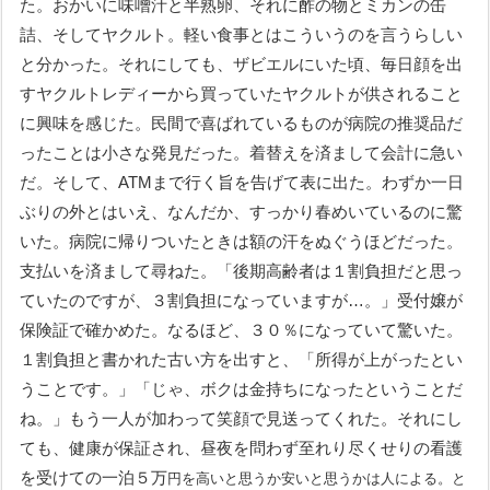
た。おかいに味噌汁と半熟卵、それに酢の物とミカンの缶
詰、そしてヤクルト。軽い食事とはこういうのを言うらしい
と分かった。それにしても、ザビエルにいた頃、毎日顔を出
すヤクルトレディーから買っていたヤクルトが供されること
に興味を感じた。民間で喜ばれているものが病院の推奨品だ
ったことは小さな発見だった。着替えを済まして会計に急い
だ。そして、ATMまで行く旨を告げて表に出た。わずか一日
ぶりの外とはいえ、なんだか、すっかり春めいているのに驚
いた。病院に帰りついたときは額の汗をぬぐうほどだった。
支払いを済まして尋ねた。「後期高齢者は１割負担だと思っ
ていたのですが、３割負担になっていますが…。」受付嬢が
保険証で確かめた。なるほど、３０％になっていて驚いた。
１割負担と書かれた古い方を出すと、「所得が上がったとい
うことです。」「じゃ、ボクは金持ちになったということだ
ね。」もう一人が加わって笑顔で見送ってくれた。それにし
ても、健康が保証され、昼夜を問わず至れり尽くせりの看護
を受けての一泊５万
円を高いと思うか安いと思うかは人による。と