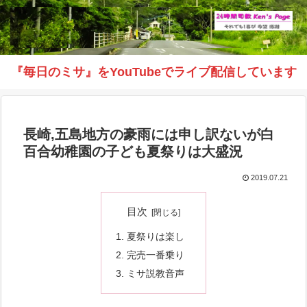
『毎日のミサ』をYouTubeでライブ配信しています
長崎,五島地方の豪雨には申し訳ないが白
百合幼稚園の子ども夏祭りは大盛況
2019.07.21
目次
夏祭りは楽し
完売一番乗り
ミサ説教音声