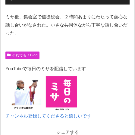
声
プ
ミサ後、集会室で信徒総会。２時間あまりにわたって熱心な
レ
話し合いがなされた。小さな共同体ながら丁寧な話し合いだ
ー
った。
ヤ
ー
それでも！Blog
YouTubeで毎日のミサを配信しています
チャンネル登録してくださると嬉しいです
シェアする