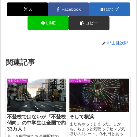
X
Facebook
はてブ
LINE
コピー
郡山健次郎
関連記事
それでも！Blog
それでも！Blog
不登校ではないが「不登校
そして横浜
傾向」の中学生は全国で約
またもやってしまった。しか
33万人！
も、ちょっと気取ってセレブ気
取りのJシート。休刊日とあって
哀しき中学生たち今朝配信の