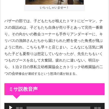
いらっしゃいませー！
バザーの部では、子どもたちが植えたトマトにピーマン、ナ
スの袋詰めは、子どもたち自身が売り手とあって完売一番乗
り。その向かいの教会コーナーも手作りアンダーギーに、キ
リバスの漁師さんたちから届けられた鰹を使った角煮が飛ぶ
ように売れ、こちらも早々と店じまい。こんなにも活気に満
ちた子ども夏祭りは想定していなかったが、先生たちもいく
つものブースを出して大奮闘。疲れたに違いない。明日か
ら、１泊２日の県私立幼稚園協会とカトリック幼稚園協の二
つの会
研修会が連続するという怒濤の週が始まる。
ミサ説教音声
音
00:00
00:00