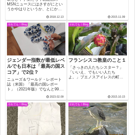
いつものように新聞が読めな
MSNニュースにはさすがにとい
い。で、カラマーゾフを読み始
うかやはりというか、とにかく
めた。しばらくして「お客様切
驚いた。鹿児島では、昨年、善
符を確認させてください。」目
2018.12.13
2015.11.09
意の生徒指導が子供を自殺に追
をあげると、客室乗務員の女性
い込んだ事件があった。担任の
それでも！Blog
それでも！Blog
が横に立った。自席...
先生は、現場から外されたとい
う。詳しいことはわからない
が、先生を責める気...
ジェンダー指数が最低レベ
フランシスコ教皇のこと１
ルでも日本は「最高の国ス
「さっきの人たちシスター？」
コア」で2位？
「いいえ、でもいい人たち
よ。」ブエノスアイレスの町を
ニューズ＆ワールド・レポート
祖母ローザに手を引かれて歩い
誌（米国）「最高の国レポー
ているときに見かけた数名の救
ト」（2021年版）でなんと99.1
世軍の婦人たちについての少年
点を獲得し、78か国中、カナダ
ジョージ・マリオ・ベルゴグリ
2023.02.09
2015.10.15
に次いで世界2位！しかも、起業
オが尋ねた時のことだ。それと
家精神は世界トップだというか
それでも！Blog
それでも！Blog
いうのも、彼女たちが...
ら、おもわず「ホントニ？」と
返したくなる。確かに、手放し
で喜べ...