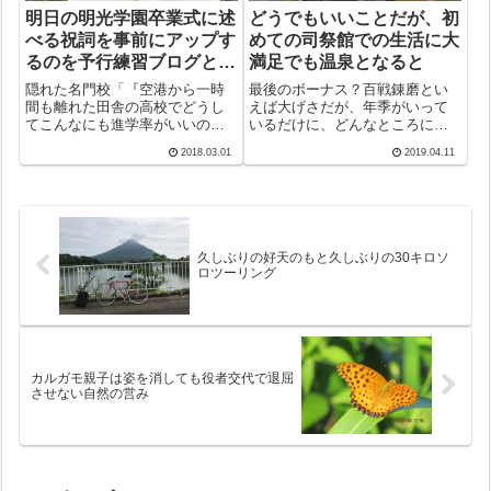
明日の明光学園卒業式に述
どうでもいいことだが、初
べる祝詞を事前にアップす
めての司祭館での生活に大
るのを予行練習ブログとい
満足でも温泉となると
うことにした
隠れた名門校「『空港から一時
最後のボーナス？百戦錬磨とい
間も離れた田舎の高校でどうし
えば大げさだが、年季がいって
てこんなにも進学率がいいのか
いるだけに、どんなところに移
勉強してくるように』と上司に
動になろうと住む場所に不満を
2018.03.01
2019.04.11
言われて来ました。」学校評価
抱いたことはない。今回の久し
に招かれたスタッフを職員一同
ぶりの現場復帰は、不満どころ
緊張のうちに迎えた。しかし、
か、全く思いがけない温泉郷と
予期しない第一声に一同思わず
あって、移動の話を聞いたとき
「えーっ！」もっ...
は年甲斐もなく、...
久しぶりの好天のもと久しぶりの30キロソ
ロツーリング
カルガモ親子は姿を消しても役者交代で退屈
させない自然の営み