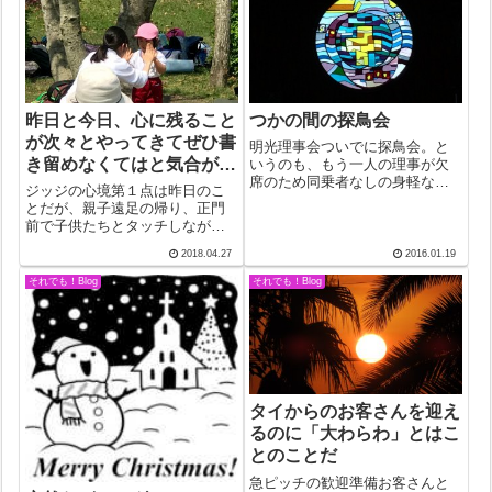
昨日と今日、心に残ること
つかの間の探鳥会
が次々とやってきてぜひ書
明光理事会ついでに探鳥会。と
き留めなくてはと気合が入
いうのも、もう一人の理事が欠
席のため同乗者なしの身軽な出
った
ジッジの心境第１点は昨日のこ
張。8時少し過ぎに出て、9時半
とだが、親子遠足の帰り、正門
ごろ川内川上流にある菱刈カヌ
前で子供たちとタッチしなが
ー練習場に着いた。川をせき止
ら、「お疲れ様、また明日」を
めた人工の湖は水鳥たちにも恩
2018.04.27
2016.01.19
やっていると、１人のお母さん
恵をもたらしているようだっ
が声をかけてきた。「ホント
それでも！Blog
それでも！Blog
た。「大口は雪が...
だ、あの時のまんまの顔だ！」
当時卒園した子供たちがお母さ
んになっている頃だか...
タイからのお客さんを迎え
るのに「大わらわ」とはこ
とのことだ
急ピッチの歓迎準備お客さんと