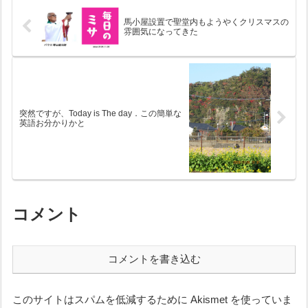
う森の中。かつては、“ラザロ
を上げた。日本広しと言えど
村”というラ...
も、奄美発の新発想...
馬小屋設置で聖堂内もようやくクリスマスの
雰囲気になってきた
突然ですが、Today is The day．この簡単な
英語お分かりかと
コメント
コメントを書き込む
このサイトはスパムを低減するために Akismet を使っていま