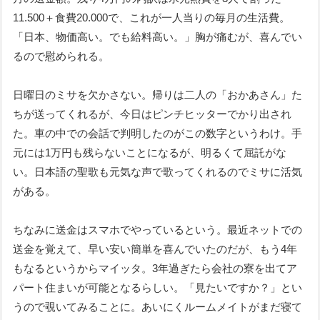
11.500＋食費20.000で、これが一人当りの毎月の生活費。
「日本、物価高い。でも給料高い。」胸が痛むが、喜んでい
るので慰められる。
日曜日のミサを欠かさない。帰りは二人の「おかあさん」た
ちが送ってくれるが、今日はピンチヒッターでかり出され
た。車の中での会話で判明したのがこの数字というわけ。手
元には1万円も残らないことになるが、明るくて屈託がな
い。日本語の聖歌も元気な声で歌ってくれるのでミサに活気
がある。
ちなみに送金はスマホでやっているという。最近ネットでの
送金を覚えて、早い安い簡単を喜んでいたのだが、もう4年
もなるというからマイッタ。3年過ぎたら会社の寮を出てア
パート住まいが可能となるらしい。「見たいですか？」とい
うので覗いてみることに。あいにくルームメイトがまだ寝て