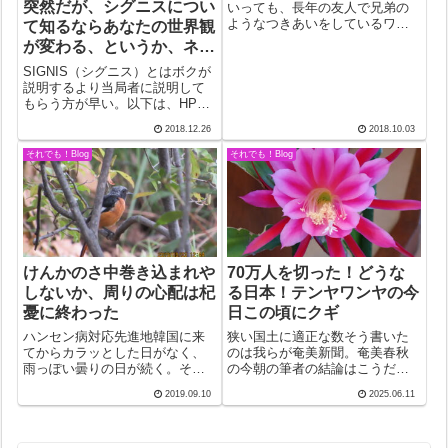
突然だが、シグニスについ
いっても、長年の友人で兄弟の
ようなつきあいをしているワッ
て知るならあなたの世界観
ト神父さんとその兄弟たち。８
が変わる、というか、ネッ
日の司教叙階式に参列するため
ト観が変わる。
だが、旧司教館横の研修の家に
SIGNIS（シグニス）とはボクが
泊まってもらうことにした。な
説明するより当局者に説明して
にしろ、築５０年にはなろうか
もらう方が早い。以下は、HPか
という年期の入っ...
らの引用。「SIGNIS（シグニ
2018.12.26
2018.10.03
ス）とは、”印（しるし）”を意味
するラテン語です。SIGNISは、
それでも！Blog
それでも！Blog
バチカンの教皇庁広報評議会の
下に活動する世界的団体...
けんかのさ中巻き込まれや
70万人を切った！どうな
しないか、周りの心配は杞
る日本！テンヤワンヤの今
憂に終わった
日この頃にクギ
ハンセン病対応先進地韓国に来
狭い国土に適正な数そう書いた
てからカラッとした日がなく、
のは我らが奄美新聞。奄美春秋
雨っぽい曇りの日が続く。それ
の今朝の筆者の結論はこうだ。
でも2日目の3日、待望のバード
「狭い国土に適正な数にこれか
2019.09.10
2025.06.11
ウォッチングが堪能できた。会
ら落ち着くと考え、順応してい
場となった黙想の家は水原(すお
く発想の転換が必要ではないだ
ん）教区の施設で野鳥が飛び交
ろうか。」その通り！思わず声