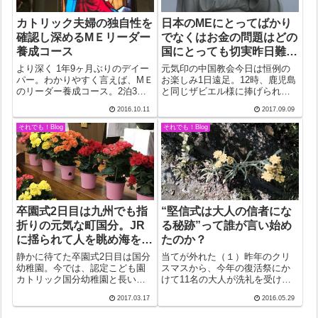
カトリック夫婦の独自性を
日本のMEにとってばかり
確認し深めるMＥリーダー
でなくはお金の問題はどの
養成コース
国にとっても切実昨日難題
解決明けての今日は
より深く 1年9ヶ月ぶりのデイー
元気印の中国教会今日は恒例の
パー。わかりやすく言えば、MＥ
お楽しみ1日遠足。12時、鹿児島
のリーダー養成コース。2泊3日
と同じザビエル様に捧げられて
の集いは東京下井草教会はす向
いるというお隣スチョウ教区の
2016.10.11
2017.09.09
かいのサレジオ会レジデンス。
カテドラルでミサ。中国ME代表
ボクにとっては未踏の地。行き
司祭のドミニコ神父さんの上海
それでも！Blog
それでも！Blog
は悪い悪い司教会議後の8日、土
神学校時代の同級生というヨセ
砂降りの中をひざ下びしょ濡れ
フ司教様に親しみを感じた。信
の惨め...
徒数9万と...
卒園式2日目は九州でも指
“堅信式は大人の信者にな
折りの元気な町国分。JR
る秘跡”って誰が言い始め
に揺られて人を眺め海を眺
たのか？
めて…
静かに待てた卒園式2日目は国分
当てが外れた（１）昨年のクリ
幼稚園。今では、認定こども園
スマスから、今年の復活祭にか
カトリック国分幼稚園と長い名
けて11名の大人が洗礼を受け、
前になった。おかげで、律儀な
そのうち10名が今日の堅信式に
2017.03.17
2016.05.29
園長は、20名の子ども一人一人
臨んだ。中学生１人を加えて11
に、「以下同文」なしに全文を
名。子供が一人でもいてくれる