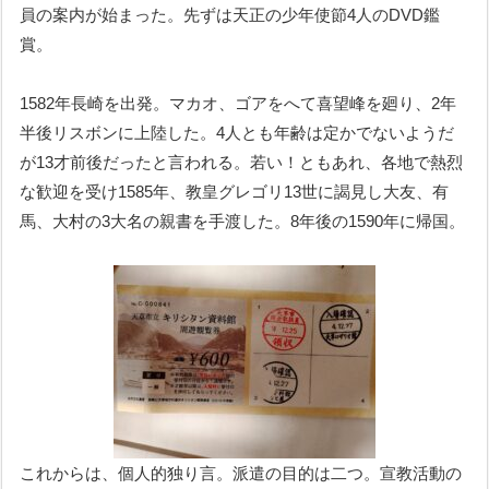
員の案内が始まった。先ずは天正の少年使節4人のDVD鑑
賞。
1582年長崎を出発。マカオ、ゴアをへて喜望峰を廻り、2年
半後リスボンに上陸した。4人とも年齢は定かでないようだ
が13才前後だったと言われる。若い！ともあれ、各地で熱烈
な歓迎を受け1585年、教皇グレゴリ13世に謁見し大友、有
馬、大村の3大名の親書を手渡した。8年後の1590年に帰国。
これからは、個人的独り言。派遣の目的は二つ。宣教活動の