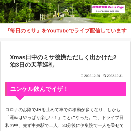
『毎日のミサ』をYouTubeでライブ配信しています
Xmas日中のミサ後慌ただしく出かけた2
泊3日の天草巡礼
2022.12.29
2022.12.31
ユンケル飲んでイザ！
コロナのお陰でJRを止めて車での移動が多くなり、しかも
「運転はやっぱり楽しい！」ことになった。で、ドライブ日
和の中、先ず中央駅で二人、30分後に伊集院で一人を乗せて