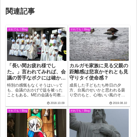
関連記事
それでも！Blog
それでも！Blog
「長い間お疲れ様でし
カルガモ家族に見る父親の
た。」言われてみれば、会
距離感は悲哀かそれとも見
議の苦手なボクには確かに
守りタイ使命感？
そう。
特別の感慨もなくそうはいって
成長した子どもたち昨日の夕
も、会議のおかげで益を被った
方、台風のせいかと思われる曇
こともある。MEの会議を司教会
り空のもと、心地いい風のそよ
議の前後に組むようになったの
ぐ二反田川のほとりを歩いた。
2018.10.09
2019.08.10
で、MEからの出張費がゼロにな
目当てはもちろんカルガモ親子
ったことだ。貧しい日本のMEと
との再会。ものの30分も歩いた
それでも！Blog
それでも！Blog
しては感謝しなければならな
とき前方に複数のカルガモが。
い。ともあれ、もうあの人だら
よく見ると、4羽！これはいった
けの東京に行...
いどういうこと...