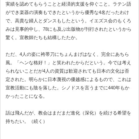
実績を認めてもらうことと経済的支援を仰ぐこと。ラテン語
ができ楽器の演奏もできたというから優秀な4名だったわけ
で、高貴な婦人とダンスもしたという。イエズス会のもくろ
みは見事的中し、78にも及ぶ出版物が刊行されたというから
驚く。宣教師たちも結構したたか。
ただ、4人の姿に袴帯刀にちょんまげはなく、完全にあちら
風。「ヘンな格好！」と笑われたからだという。今では考え
られないことだが4人の資質は歓迎されても日本の文化は否
定された。明らかに日本蔑視の優越感によるもので、これは
宣教活動にも陰を落した。シノドスを言うまでに440年もか
かったことになる。
話は飛んだが、教会はまだまだ進化（深化）を続ける希望を
持ちたい。（続く）