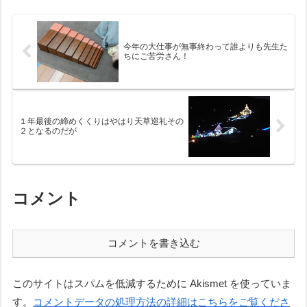
繰り返した。さぞ舌も疲れたこ
と話しやすいので助かった。例
とだろう。それにしても、授与
によって質問から。「堅信の秘
式が終了する...
跡とはどん...
今年の大仕事が無事終わって誰よりも先生た
ちにご苦労さん！
１年最後の締めくくりはやはり天草巡礼その
２となるのだが
コメント
コメントを書き込む
このサイトはスパムを低減するために Akismet を使っていま
す。
コメントデータの処理方法の詳細はこちらをご覧くださ