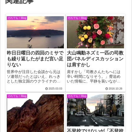
関連記事
それでも！Blog
それでも！Blog
昨日日曜日の四回のミサで
大山鳴動ネズミ一匹の司教
も繰り返したがまだ言い足
団パネルディスカッション
りない
は肩すかし
世界中が注目した会談から元は
肩すかし「司教さんたちへには
ソ連領だったとはいえ、れっき
辛い時間になりそう。」脅迫め
とした独立国のウクライナの元
いた情報に、平静を装いながら
首を迎えてのみっともないトラ
も一瞬身構えたものだが、あれ
2025.03.03
2016.10.26
ンプ大統領のあの態度。レベル
は何だったのか。緊張どころか
の低さはまるでガキ大将。同じ
面白くも何ともないパネルディ
それでも！Blog
それでも！Blog
ガキ大将でもジャイアンはまだ
スカッションだった。「質疑応
かわいい。品位も何もないあん
答の時間です。誰か…どなたい
な人を選んだアメ...
ませんか…」「…...
不登校ではないが「不登校