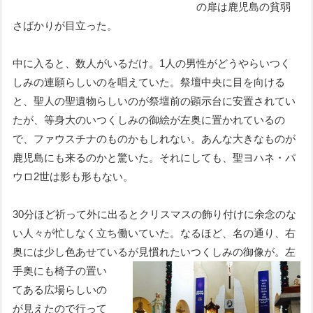
の扉は鹿児島の貧弱
さばかりが目立った。
中に入ると、数人がいるだけ。1人の男性がどうやらいつく
しみの連願らしいのを唱えていた。祭壇中央に目を向ける
と、聖人の聖遺物らしいのが祭壇前の顕示台に安置されてい
たが、等身大のいつくしみの御絵が左奥に置かれているの
で、ファウスチナのものかもしれない。あんな大きなものが
鹿児島にも来るのかと驚いた。それにしても、聖ヨハネ・パ
ウロ2世は影も形もない。
30分ほど祈って外に出るとクリスマスの飾り付けに余念のな
い人々が忙しなく立ち働いていた。なるほど、名の通り、右
奥には少し色あせているが見慣れたいつくしみの
御像が。左
手奥にも椅子の置い
てある広場らしいの
が見えたので行って