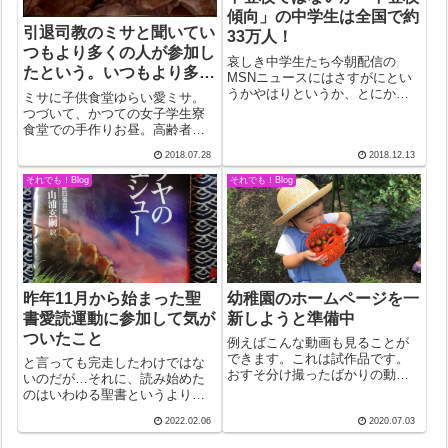
傾向」の中学生は全国で約
引退司教のミサと聞いてい
33万人！
つもより多くの人が参加し
哀しき中学生たち今朝配信の
たという。いつもより多い
MSNニュースにはさすがにとい
なあという感じはしたが…
うかやはりというか、とにかく
ミサに子供食堂ゆらい愛ミサ。
驚いた。鹿児島では、昨年、善
つづいて、かつての女子学生寮
意の生徒指導が子供を自殺に追
食堂での手作りお昼。高齢者に
い込んだ事件があった。担任の
配慮した管理栄養士によるカロ
2018.07.28
2018.12.13
先生は、現場から外されたとい
リー計算に基づいた健康長寿
う。詳しいことはわからない
食。続いて、恒例のミサ司式司
それでも！Blog
それでも！Blog
が、先生を責める気...
祭による講話。今回は、講話な
どという高尚なものではなく、
シャベクリ漫談。何...
昨年11月から始まった聖
幼稚園のホームページを一
書愛読運動に参加して気が
新しようと準備中
ついたこと
例えばこんな動画も見ることが
できます。これは試作品です。
と言っても完走したわけではな
おすそ分け撮ったばかりの動画
いのだが…それに、読み始めた
を編集しているところにおつか
のはいわゆる聖書というよりは
いの子どもがおすそ分けを持っ
限りなく聖書に近い読み物。以
2022.02.06
2020.07.03
てきてくれました。子どもたち
前紹介した”ガリラヤのイエシュ
がしばしば訪れて収穫を楽しみ
ー”。完走者が教区報に次々と発