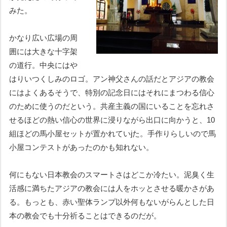
みた。
かなり広い広場の周
囲には大きな十字架
の道行。中央にはや
はりいつくしみのロゴ。アン神父さんの話だとアジアの教会
にはよくあるそうで、特別の記念日にはそれにまつわる信心
のために使うのだという。共産主義の国にいることを忘れさ
せるほどの熱い信心の世界に浸りながら出口に向かうと、10
組ほどの馬小屋セットが置かれていjた。手作りらしいので馬
小屋コンテストがあったのかも知れない。
何にもない日本教会のスマートさはどこか冷たい。泥臭く生
活感に満ちたアジアの教会には人をホッとさせる暖かさがあ
る。もっとも、赤い聖体ランプ以外何もないがらんとした日
本の教会でも十分祈ることはできるのだが。