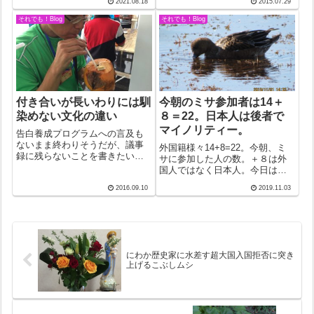
車が道路脇に止めてあった。見
2021.08.18
2015.07.29
に目をやると、12月17日にバギ
るほどの価値があるのか疑われ
オから山に入ってパリーナで一
それでも！Blog
それでも！Blog
たが、広大無...
泊、バクンで一泊、そしてアン
プソガンで一泊ということでま
だ三日しかた...
付き合いが長いわりには馴
今朝のミサ参加者は14＋
染めない文化の違い
８＝22。日本人は後者で
マイノリティー。
告白養成プログラムへの言及も
ないまま終わりそうだが、議事
外国籍様々14+8=22。今朝、ミ
録に残らないことを書きたい。
サに参加した人の数。＋８は外
その一つが肥満。「ファーザ
国人ではなく日本人。今日は見
ー、糖尿」と言って注射器セッ
かけない黒人が二人。おそらく
2016.09.10
2019.11.03
トを開いて見せたのは、現地代
キリバスの漁師さんかと思った
表の奥さん。彼女の神父さんが
が別の船であることが分かっ
糖尿病で注射器を届けに来たの
た。「魚欲しい？」たどたどし
かと思ったので、「...
い日本語で聞くので「是
非！」。7日から水...
にわか歴史家に水差す超大国入国拒否に突き
上げるこぶしムシ