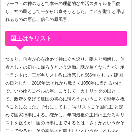
ヤーウェの神のもとで本来の理想的な生活スタイルを回復
し、神の民として一から出直そうとした。これが聖年と呼ば
れるものの原点。信仰の原風景。
国王はキリスト
つまり、信者が心を改めて神に立ち返り、隣人と和解し、信
者としての初心に帰ろうという運動。話が長くなったが、ポ
ーランドは、王がキリスト教に改宗した966年をもって建国
の日とした。2016年はそれから数えて1050年に当たるわけ
で、いわゆるヨベルの年。こうして、カトリックの国とし
て、政府を挙げて建国の初心に帰ろうということで聖年を祝
うことになった。それにしても、“キリストこそ国の王“と定
めて国家行事にする。確かに、年間最後の主日は王たるキリ
ストを祝うが、国の行事にまでするとは！さすがというかそ
こまでやるか！その本気さが羨ましいというか。ともあれ、