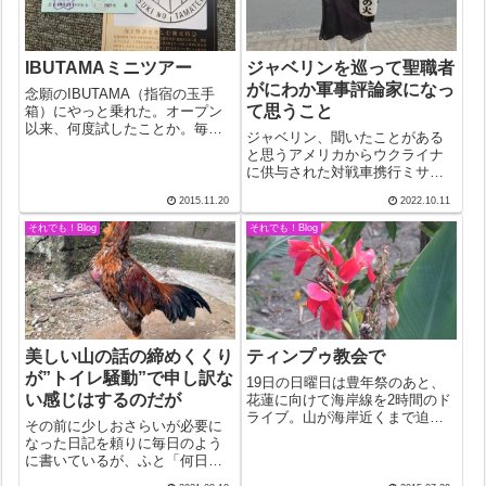
IBUTAMAミニツアー
ジャベリンを巡って聖職者
がにわか軍事評論家になっ
念願のIBUTAMA（指宿の玉手
て思うこと
箱）にやっと乗れた。オープン
以来、何度試したことか。毎回
ジャベリン、聞いたことがある
満席で涙を飲んだ。長崎帰りの
と思うアメリカからウクライナ
昨日夕刻、切符売り場前の「20
に供与された対戦車携行ミサイ
日のイブ玉に空席あり」の案内
ルのことで、元の意味は投げや
板。携帯を開けると予定なし。
2015.11.20
2022.10.11
り。「槍投げ」といえばオリン
早速窓口に急いだ。「アクティ
ピック競技の一つにもなってい
それでも！Blog
それでも！Blog
ブ65です...
るれっきとしたスポーツだが、
日本語で「なげやりな態度」と
言えば、「やる気...
美しい山の話の締めくくり
ティンプゥ教会で
が”トイレ騒動”で申し訳な
19日の日曜日は豊年祭のあと、
い感じはするのだが
花蓮に向けて海岸線を2時間のド
ライブ。山が海岸近くまで迫っ
その前に少しおさらいが必要に
て、週末には海を見るために多
なった日記を頼りに毎日のよう
くの人がやってくるという。こ
に書いているが、ふと「何日目
の日も日曜日とあって、沢山の
になるんだろう」と思って原稿