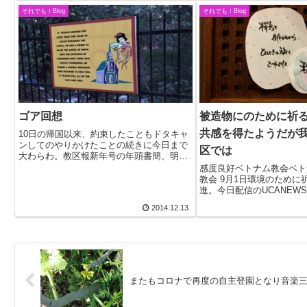
壊が進行中。ドゥテルテ大統領が5月に布告
それでも！Blog
それでも！Blog
したミンダ...
ゴア回想
被造物にのために祈
共感を得たようだが
10日の帰国以来、約束したこともドタキャ
ンしてのやりかけたことの続きに今日まで
区では
大わらわ。教区報新年号の年頭書簡、明日
午後の市民クリスマス１時間の講演。いず
感度良好ベトナム教会ベト
れも未完成のまま巡礼。当たり前だが、そ
教会 9月1日環境のために
の付けが一気に回ってきた。一つは脱稿、
進。今日配信のUCANEW
講演の方も...
った。鹿児島での取り組み
2014.12.13
か。思い出せないほどだか
しなかったと思う。ともあ
今週...
またもコロナで再度の自主登園となり音楽