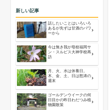
新しい記事
話したいことはいろいろ
あるが先ずは甘酒のパワ
ーから
今は無き我が母校福岡サ
ン・スルピス大神学校再
訪
月、火、水は休養日。
木、金、土、日は怒涛の
週末
ゴールデンウイークの何
日目かの昨日わだつみ植
物園散策