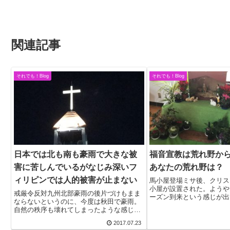
関連記事
それでも！Blog
それでも！Blog
日本では北も南も豪雨で大きな被
福音宣教は荒れ野か
害に苦しんでいるがなじみ深いフ
あなたの荒れ野は？
ィリピンでは人的被害が止まない
馬小屋登場ミサ後、クリス
小屋が設置された。ようや
戒厳令反対九州北部豪雨の後片づけもまま
ーズン到来という感じが出
ならないというのに、今度は秋田で豪雨。
では、とっくにジングルベ
自然の秩序も壊れてしまったような感じ
のだが、「クリスマスはか
だ。秩序が壊れたと言えば、昨日配信の
うだけの話なので少し悲し
2017.07.23
UCANEWSによると、人間による秩序の破
「クリスマス＝...