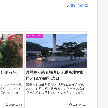
郡山健次郎
それでも！Blog
ら始まった。
鹿児島が誇る福者レオ税所地右衛
門と187殉教記念日
マスツリーと馬
福者ペトロ岐部司祭と187殉教者が公式名
くクリスマスシ
だが、地元に福者殉教者がいたらその名前
てきた。ちまた
で呼んでもよろしい、となった。したがっ
ルが流れている
て、鹿児島では、福者レオ税所地右衛門と
き入れ時」とい
187殉教者ということになる。今朝のミサ
い。せめて、
でもそう言いかえた。ぎこちなく口ごもっ
2019.12.08
2024.07.01
たりしな...