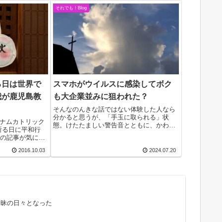
それでも！Blog
る日は世界で
スマホがウイルスに感染してボク
我が鹿児島教
も大企業並みに狙われた？
そんなのんきな話ではない体験した人なら
分かると思うが、「手玉に取られる」状
ナムカトリック
態。けたたましい警告音とともに、かわい
祈る日に平和行
らしいお女の子の声で、「ゴミがいっぱい
Sの記事が気にな
溜まっているので除去しないと、間もなく
はどうだったの
スマホがクラッシュします。すぐにこのク
2016.10.03
2024.07.20
ら特別なことは
リーナーをイン...
れ、1週間近く、
三昧の日々となった