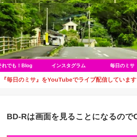
それでも！Blog
インスタグラム
毎日のミサ
『毎日のミサ』をYouTubeでライブ配信しています
BD-Rは画面を見ることになるので