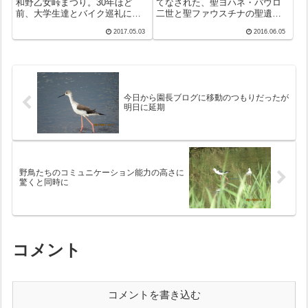
和野乙女峠まつり。30年ほど
てなされた、聖ヨハネ・パウロ
前、大学生達とバイク巡礼に来
二世と聖ファウスチナの聖遺物
たのが最初で、その後教区本部
安置と崇敬の式には約50名ほど
2017.05.03
2016.06.05
職員の慰安旅行に便乗した時が2
が残った。第一級の聖遺物とい
回目。20数年後の今回が3回目。
うだけあって容器も小ぶりだが
しかし、峠から見下ろした小ぢ
立派なもの。「聖ヨハネ・パウ
んまりした盆地という印象だけ
ロ二世と聖ファウスチナが一緒
が残って...
に祈ってくだ...
今日から園長ブログに移動のつもりだったが
明日に延期
野鳥たちのコミュニケーション能力の高さに
驚くと同時に
コメント
コメントを書き込む