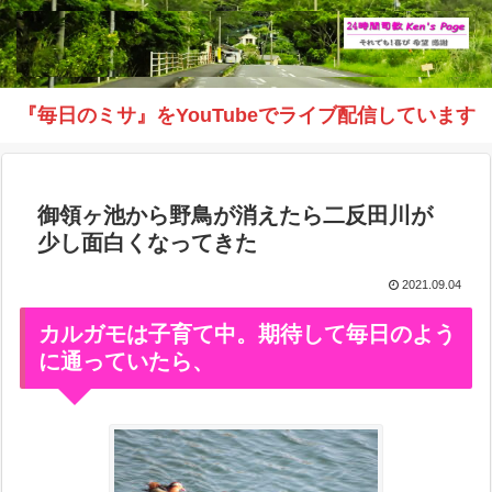
『毎日のミサ』をYouTubeでライブ配信しています
御領ヶ池から野鳥が消えたら二反田川が
少し面白くなってきた
2021.09.04
カルガモは子育て中。期待して毎日のよう
に通っていたら、