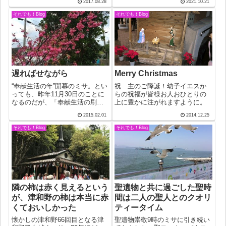
2017.08.28
2021.10.21
音に記されているそのままだっ
支える打ちっぱなしの頑丈な柱
たからだ。これまで平和に暮ら
と床の接地面は乖離し、聖堂両
それでも！Blog
それでも！Blog
していた人々が故郷を追れただ
袖に広く取られた外廊下は傾斜
けでなく分裂した...
の度を増し、見るからに痛まし
かった。「何...
遅ればせながら
Merry Christmas
“奉献生活の年”開幕のミサ。とい
祝 主のご降誕！幼子イエスか
っても、昨年11月30日のことに
らの祝福が皆様お人おひとりの
なるのだが、「奉献生活の刷
上に豊かに注がれますように。
新・適応に関する教令」発布50
2015.02.01
2014.12.25
周年を記念するもの。遅ればせ
ながら、鹿児島教区では今日午
それでも！Blog
それでも！Blog
後2時に捧げられた。奉献生活者
という場合、男女修道者のこと
を言う...
隣の柿は赤く見えるという
聖遺物と共に過ごした聖時
が、津和野の柿は本当に赤
間は二人の聖人とのクオリ
くておいしかった
ティータイム
懐かしの津和野66回目となる津
聖遺物崇敬9時のミサに引き続い