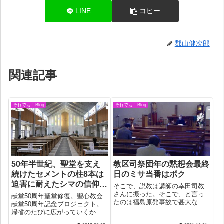
LINE
コピー
郡山健次郎
関連記事
それでも！Blog
それでも！Blog
50年半世紀、聖堂を支え
教区司祭団年の黙想会最終
続けたセメントの柱8本は
日のミサ当番はボク
迫害に耐えたシマの信仰そ
そこで、説教は講師の幸田司教
のもの
さんに振った。そこで、と言っ
献堂50周年聖堂修復。聖心教会
たのは福島原発事故で甚大な被
献堂50周年記念プロジェクト。
害を受けた地域の教会で活動を
帰省のたびに広がっていくかに
続ける司教さんの話はまさに福
見えたゆかの亀裂。聖堂本体を